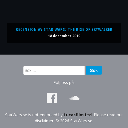
RECENSION AV STAR WARS: THE RISE OF SKYWALKER
18 december 2019
Sök
Sök
...
Följ oss på:
StarWars.se is not endorsed by
Lucasfilm Ltd
. Please read our
disclaimer. © 2026 StarWars.se.