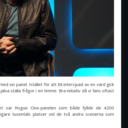
ed sin panel. Istället för att bli intervjuad av en värd gick
va ställa frågor i en timme. Bra initiativ då vi fans oftast
net var Rogue One-panelen som både fyllde de 4200
rligare tusentals platser vid de två andra scenerna som