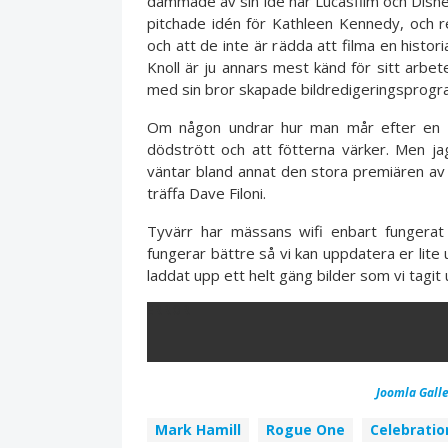
dammade av sin idé när Lucasfilm och Disney
pitchade idén för Kathleen Kennedy, och re
och att de inte är rädda att filma en histor
Knoll är ju annars mest känd för sitt arbet
med sin bror skapade bildredigeringspro
Om någon undrar hur man mår efter en h
dödstrött och att fötterna värker. Men j
väntar bland annat den stora premiären av
träffa Dave Filoni.
Tyvärr har mässans wifi enbart fungerat
fungerar bättre så vi kan uppdatera er lite 
laddat upp ett helt gäng bilder som vi tagi
ERROR
Joomla Galle
Mark Hamill
Rogue One
Celebratio