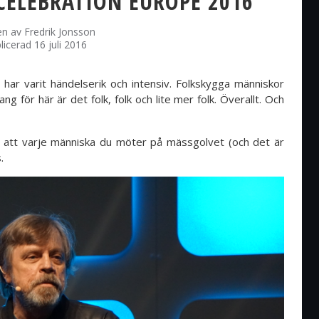
CELEBRATION EUROPE 2016
en av
Fredrik Jonsson
licerad 16 juli 2016
ar varit händelserik och intensiv. Folkskygga människor
g för här är det folk, folk och lite mer folk. Överallt. Och
et att varje människa du möter på mässgolvet (och det är
s.