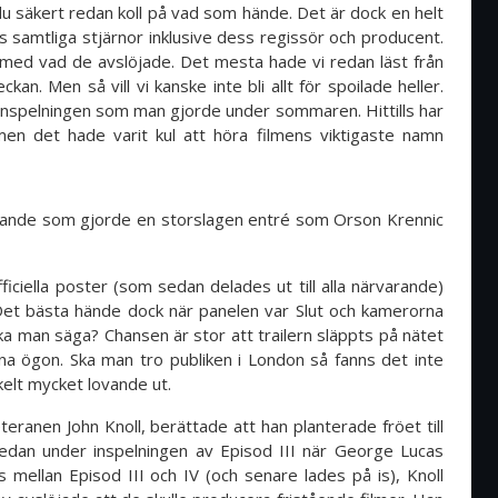
u säkert redan koll på vad som hände. Det är dock en helt
ns samtliga stjärnor inklusive dess regissör och producent.
med vad de avslöjade. Det mesta hade vi redan läst från
. Men så vill vi kanske inte bli allt för spoilade heller.
 inspelningen som man gjorde under sommaren. Hittills har
 men det hade varit kul att höra filmens viktigaste namn
nde som gjorde en storslagen entré som Orson Krennic
ciella poster (som sedan delades ut till alla närvarande)
 Det bästa hände dock när panelen var Slut och kamerorna
ska man säga? Chansen är stor att trailern släppts på nätet
na ögon. Ska man tro publiken i London så fanns det inte
kelt mycket lovande ut.
eranen John Knoll, berättade att han planterade fröet till
edan under inspelningen av Episod III när George Lucas
 mellan Episod III och IV (och senare lades på is), Knoll