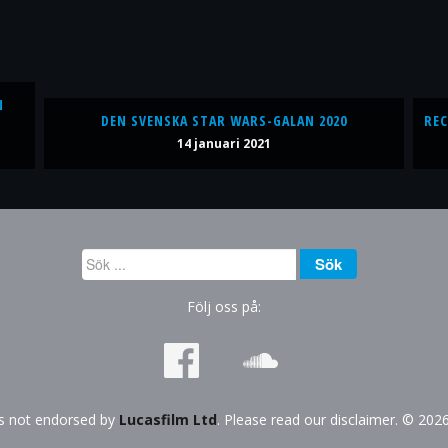
N
DEN SVENSKA STAR WARS-GALAN 2020
REC
14 januari 2021
Sök
Sök
...
Följ oss på:
is not endorsed by
Lucasfilm Ltd
. Please read our disclaimer. © 202