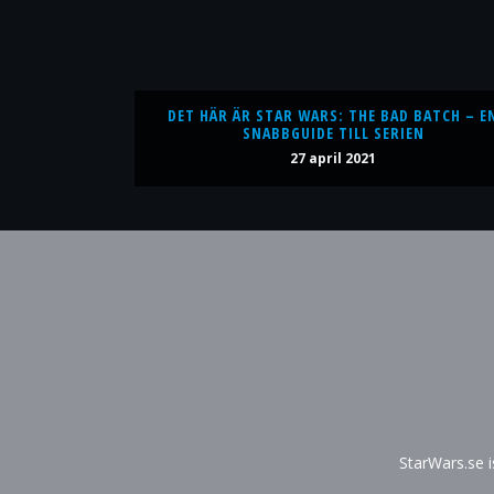
DET HÄR ÄR STAR WARS: THE BAD BATCH – E
SNABBGUIDE TILL SERIEN
27 april 2021
StarWars.se 