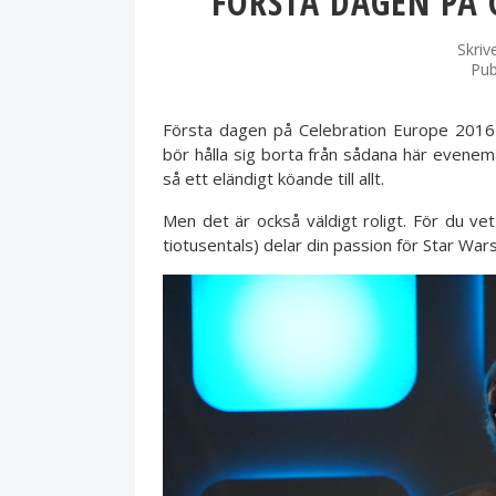
FÖRSTA DAGEN PÅ 
Skriv
Pub
Första dagen på Celebration Europe 2016 h
bör hålla sig borta från sådana här eveneman
så ett eländigt köande till allt.
Men det är också väldigt roligt. För du v
tiotusentals) delar din passion för Star War