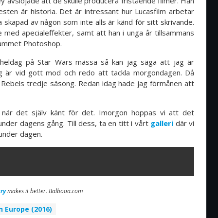
 avslöjade att de skulle producera fristående filmer. Han
sten är historia. Det är intressant hur Lucasfilm arbetar
ia skapad av någon som inte alls är känd för sitt skrivande.
e med apecialeffekter, samt att han i unga år tillsammans
grammet Photoshop.
eldag på Star Wars-mässa så kan jag säga att jag är
ag är vid gott mod och redo att tackla morgondagen. Då
 Rebels tredje säsong. Redan idag hade jag förmånen att
 när det själv känt för det. Imorgon hoppas vi att det
under dagens gång. Till dess, ta en titt i vårt
galleri
där vi
t under dagen.
ry
makes it better. Balbooa.com
n Europe (2016)