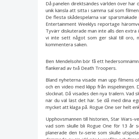
Då panelen direktsändes världen över har d
unik känsla att sitta i samma sal som filme
De flesta skådespelarna var sparsmakade 
Entertainment Weeklys reportage häromveckan
Tyvärr diskuterade man inte alls den extra
vi inte sett något som ger skäl till oro,
kommentera saken.
Ben Mendelsohn bör få ett hedersomnämna
flankerad av två Death Troopers.
Bland nyheterna visade man upp filmens offi
och en video med klipp från inspelningen.
slocknat. Då visades den nya trailern. Vad 
när du väl läst det här. Se då med dina eg
mycket att klaga på. Rogue One ser helt en
Upphovsmannen till historien, Star Wars-vet
vad som skulle bli Rogue One för 13 år s
planerade den tv-serie som skulle utspelas