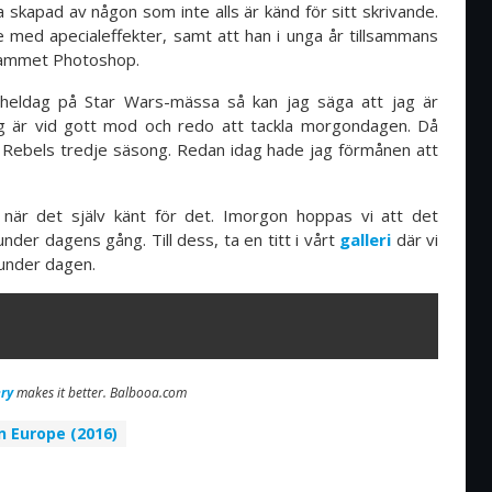
ia skapad av någon som inte alls är känd för sitt skrivande.
e med apecialeffekter, samt att han i unga år tillsammans
grammet Photoshop.
eldag på Star Wars-mässa så kan jag säga att jag är
ag är vid gott mod och redo att tackla morgondagen. Då
 Rebels tredje säsong. Redan idag hade jag förmånen att
 när det själv känt för det. Imorgon hoppas vi att det
under dagens gång. Till dess, ta en titt i vårt
galleri
där vi
t under dagen.
ry
makes it better. Balbooa.com
n Europe (2016)