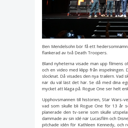
Ben Mendelsohn bör få ett hedersomnämna
flankerad av två Death Troopers.
Bland nyheterna visade man upp filmens offi
och en video med klipp från inspelningen.
slocknat. Då visades den nya trailern. Vad 
när du väl läst det här. Se då med dina eg
mycket att klaga på. Rogue One ser helt en
Upphovsmannen till historien, Star Wars-vet
vad som skulle bli Rogue One för 13 år s
planerade den tv-serie som skulle utspelas
dammade av sin idé när Lucasfilm och Disney
pitchade idén för Kathleen Kennedy, och re