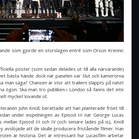
nde som gjorde en storslagen entré som Orson Krennic
ciella poster (som sedan delades ut till alla närvarande)
 Det bästa hände dock när panelen var Slut och kamerorna
ska man säga? Chansen är stor att trailern släppts på nätet
na ögon. Ska man tro publiken i London så fanns det inte
kelt mycket lovande ut.
eranen John Knoll, berättade att han planterade fröet till
edan under inspelningen av Episod III när George Lucas
 mellan Episod III och IV (och senare lades på is), Knoll
 avslöjade att de skulle producera fristående filmer. Han
sten är historia. Det är intressant hur Lucasfilm arbetar