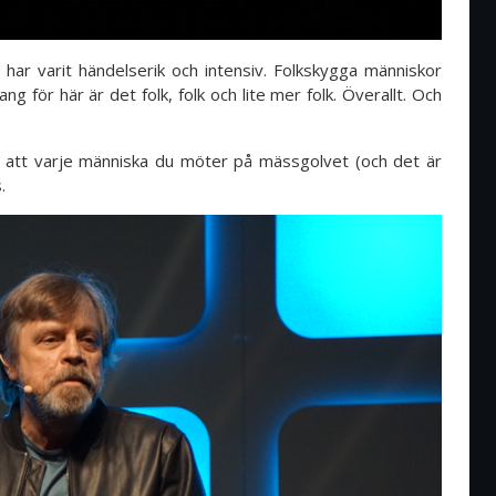
ar varit händelserik och intensiv. Folkskygga människor
g för här är det folk, folk och lite mer folk. Överallt. Och
et att varje människa du möter på mässgolvet (och det är
s.