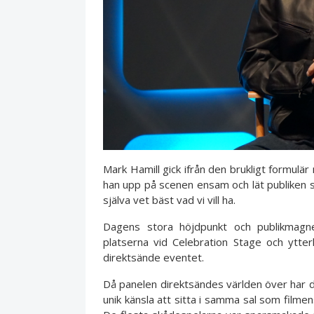
Mark Hamill gick ifrån den brukligt formulär m
han upp på scenen ensam och lät publiken själ
själva vet bäst vad vi vill ha.
Dagens stora höjdpunkt och publikmag
platserna vid Celebration Stage och ytte
direktsände eventet.
Då panelen direktsändes världen över har d
unik känsla att sitta i samma sal som filme