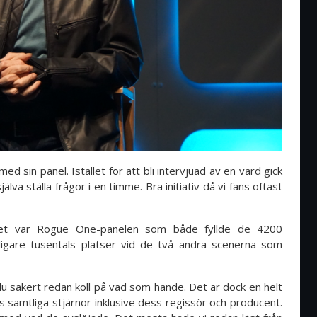
ed sin panel. Istället för att bli intervjuad av en värd gick
va ställa frågor i en timme. Bra initiativ då vi fans oftast
net var Rogue One-panelen som både fyllde de 4200
rligare tusentals platser vid de två andra scenerna som
u säkert redan koll på vad som hände. Det är dock en helt
ns samtliga stjärnor inklusive dess regissör och producent.