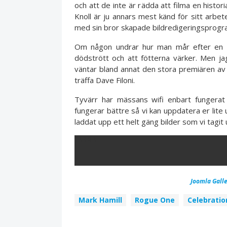
och att de inte är rädda att filma en histor
Knoll är ju annars mest känd för sitt arbet
med sin bror skapade bildredigeringspro
Om någon undrar hur man mår efter en h
dödstrött och att fötterna värker. Men j
väntar bland annat den stora premiären av
träffa Dave Filoni.
Tyvärr har mässans wifi enbart fungerat
fungerar bättre så vi kan uppdatera er lite 
laddat upp ett helt gäng bilder som vi tagi
ERROR
Joomla Galle
Mark Hamill
Rogue One
Celebratio