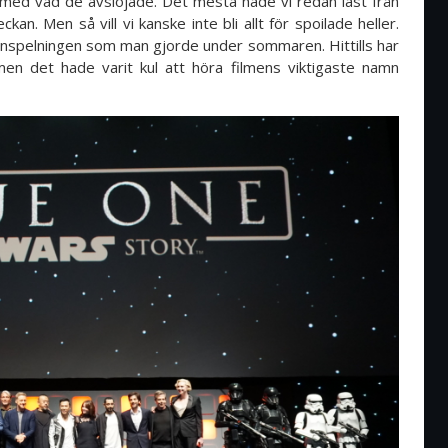
med vad de avslöjade. Det mesta hade vi redan läst från
. Men så vill vi kanske inte bli allt för spoilade heller.
 inspelningen som man gjorde under sommaren. Hittills har
 men det hade varit kul att höra filmens viktigaste namn