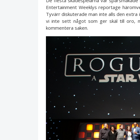
De flesta skådespelarna var sparsmakade 
Entertainment Weeklys reportage häromveckan
Tyvärr diskuterade man inte alls den extra
vi inte sett något som ger skäl till oro,
kommentera saken.