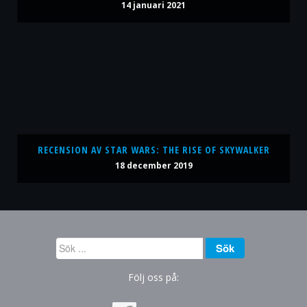
14 januari 2021
RECENSION AV STAR WARS: THE RISE OF SKYWALKER
18 december 2019
Sök
Sök
...
Följ oss på: