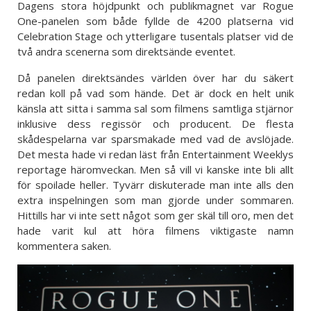
Dagens stora höjdpunkt och publikmagnet var Rogue
One-panelen som både fyllde de 4200 platserna vid
Celebration Stage och ytterligare tusentals platser vid de
två andra scenerna som direktsände eventet.
Då panelen direktsändes världen över har du säkert
redan koll på vad som hände. Det är dock en helt unik
känsla att sitta i samma sal som filmens samtliga stjärnor
inklusive dess regissör och producent. De flesta
skådespelarna var sparsmakade med vad de avslöjade.
Det mesta hade vi redan läst från Entertainment Weeklys
reportage häromveckan. Men så vill vi kanske inte bli allt
för spoilade heller. Tyvärr diskuterade man inte alls den
extra inspelningen som man gjorde under sommaren.
Hittills har vi inte sett något som ger skäl till oro, men det
hade varit kul att höra filmens viktigaste namn
kommentera saken.