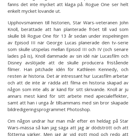
fanns det inte mycket att klaga på. Rogue One ser helt
enkelt mycket lovande ut.
Upphovsmannen till historien, Star Wars-veteranen John
Knoll, berättade att han planterade fröet till vad som
skulle bli Rogue One för 13 år sedan under inspelningen
av Episod III när George Lucas planerade den tv-serie
som skulle utspelas mellan Episod III och IV (och senare
lades på is), Knoll dammade av sin idé när Lucasfilm och
Disney avslöjade att de skulle producera fristående
filmer. Han pitchade idén för Kathleen Kennedy, och
resten är historia. Det är intressant hur Lucasfilm arbetar
och att de inte är rädda att filma en historia skapad av
någon som inte alls är känd för sitt skrivande. Knoll är ju
annars mest känd för sitt arbete med apecialeffekter,
samt att han i unga år tillsammans med sin bror skapade
bildredigeringsprogrammet Photoshop.
Om någon undrar hur man mår efter en heldag på Star
Wars-mässa så kan jag säga att jag är dödstrött och att
fötterna värker. Men jag är vid gott mod och redo att