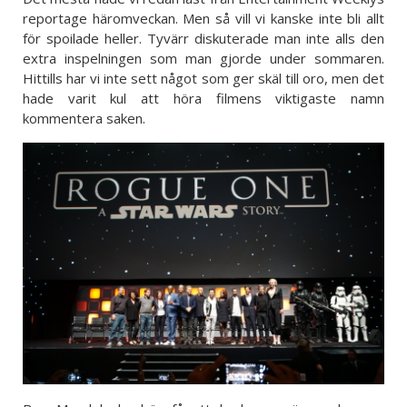
reportage häromveckan. Men så vill vi kanske inte bli allt
för spoilade heller. Tyvärr diskuterade man inte alls den
extra inspelningen som man gjorde under sommaren.
Hittills har vi inte sett något som ger skäl till oro, men det
hade varit kul att höra filmens viktigaste namn
kommentera saken.