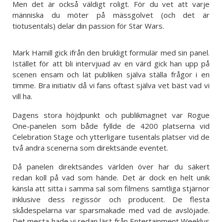
Men det är också väldigt roligt. För du vet att varje
människa du möter på mässgolvet (och det är
tiotusentals) delar din passion för Star Wars.
Mark Hamill gick ifrån den brukligt formulär med sin panel.
Istället för att bli intervjuad av en värd gick han upp på
scenen ensam och lät publiken själva ställa frågor i en
timme. Bra initiativ då vi fans oftast själva vet bäst vad vi
vill ha.
Dagens stora höjdpunkt och publikmagnet var Rogue
One-panelen som både fyllde de 4200 platserna vid
Celebration Stage och ytterligare tusentals platser vid de
två andra scenerna som direktsände eventet.
Då panelen direktsändes världen över har du säkert
redan koll på vad som hände. Det är dock en helt unik
känsla att sitta i samma sal som filmens samtliga stjärnor
inklusive dess regissör och producent. De flesta
skådespelarna var sparsmakade med vad de avslöjade.
Det mesta hade vi redan läst från Entertainment Weeklys