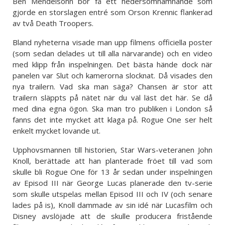
Ben Mendelsohn bör få ett hedersomnämnande som
gjorde en storslagen entré som Orson Krennic flankerad
av två Death Troopers.
Bland nyheterna visade man upp filmens officiella poster
(som sedan delades ut till alla närvarande) och en video
med klipp från inspelningen. Det bästa hände dock när
panelen var Slut och kamerorna slocknat. Då visades den
nya trailern. Vad ska man säga? Chansen är stor att
trailern släppts på nätet när du väl läst det här. Se då
med dina egna ögon. Ska man tro publiken i London så
fanns det inte mycket att klaga på. Rogue One ser helt
enkelt mycket lovande ut.
Upphovsmannen till historien, Star Wars-veteranen John
Knoll, berättade att han planterade fröet till vad som
skulle bli Rogue One för 13 år sedan under inspelningen
av Episod III när George Lucas planerade den tv-serie
som skulle utspelas mellan Episod III och IV (och senare
lades på is), Knoll dammade av sin idé när Lucasfilm och
Disney avslöjade att de skulle producera fristående