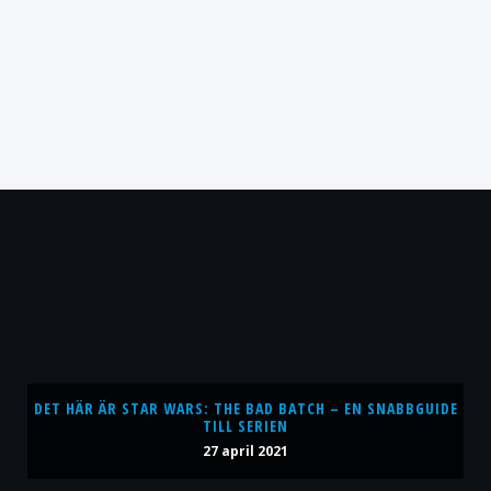
DET HÄR ÄR STAR WARS: THE BAD BATCH – EN SNABBGUIDE
TILL SERIEN
27 april 2021