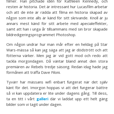
filmer. Han pitchade idén för Kathleen Kennedy, och
resten är historia. Det är intressant hur Lucasfilm arbetar
och att de inte är rädda att filma en historia skapad av
någon som inte alls är känd för sitt skrivande. Knoll är ju
annars mest känd för sitt arbete med apecialeffekter,
samt att han i unga år tillsammans med sin bror skapade
bildredigeringsprogrammet Photoshop.
Om någon undrar hur man mår efter en heldag på Star
Wars-mässa så kan jag säga att jag är dödstrött och att
fötterna värker. Men jag är vid gott mod och redo att
tackla morgondagen. Då väntar bland annat den stora
premiären av Rebels tredje säsong. Redan idag hade jag
förmånen att träffa Dave Filoni.
Tyvärr har mässans wifi enbart fungerat när det själv
känt för det. Imorgon hoppas vi att det fungerar bättre
så vi kan uppdatera er lite under dagens gång. Till dess,
ta en titt i vårt
galleri
där vi laddat upp ett helt gäng
bilder som vi tagit under dagen.