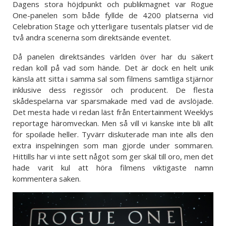
Dagens stora höjdpunkt och publikmagnet var Rogue
One-panelen som både fyllde de 4200 platserna vid
Celebration Stage och ytterligare tusentals platser vid de
två andra scenerna som direktsände eventet.
Då panelen direktsändes världen över har du säkert
redan koll på vad som hände. Det är dock en helt unik
känsla att sitta i samma sal som filmens samtliga stjärnor
inklusive dess regissör och producent. De flesta
skådespelarna var sparsmakade med vad de avslöjade.
Det mesta hade vi redan läst från Entertainment Weeklys
reportage häromveckan. Men så vill vi kanske inte bli allt
för spoilade heller. Tyvärr diskuterade man inte alls den
extra inspelningen som man gjorde under sommaren.
Hittills har vi inte sett något som ger skäl till oro, men det
hade varit kul att höra filmens viktigaste namn
kommentera saken.