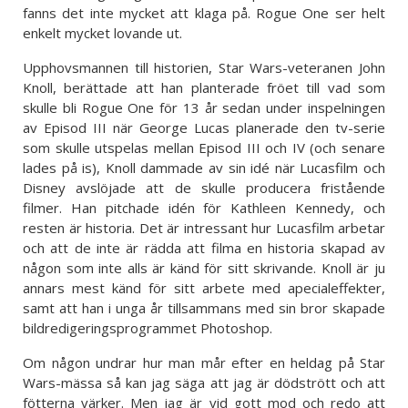
fanns det inte mycket att klaga på. Rogue One ser helt
enkelt mycket lovande ut.
Upphovsmannen till historien, Star Wars-veteranen John
Knoll, berättade att han planterade fröet till vad som
skulle bli Rogue One för 13 år sedan under inspelningen
av Episod III när George Lucas planerade den tv-serie
som skulle utspelas mellan Episod III och IV (och senare
lades på is), Knoll dammade av sin idé när Lucasfilm och
Disney avslöjade att de skulle producera fristående
filmer. Han pitchade idén för Kathleen Kennedy, och
resten är historia. Det är intressant hur Lucasfilm arbetar
och att de inte är rädda att filma en historia skapad av
någon som inte alls är känd för sitt skrivande. Knoll är ju
annars mest känd för sitt arbete med apecialeffekter,
samt att han i unga år tillsammans med sin bror skapade
bildredigeringsprogrammet Photoshop.
Om någon undrar hur man mår efter en heldag på Star
Wars-mässa så kan jag säga att jag är dödstrött och att
fötterna värker. Men jag är vid gott mod och redo att