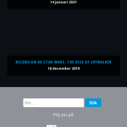
14 januari 2021
RECENSION AV STAR WARS: THE RISE OF SKYWALKER
18 december 2019
Sök
Sök
...
Följ oss på: