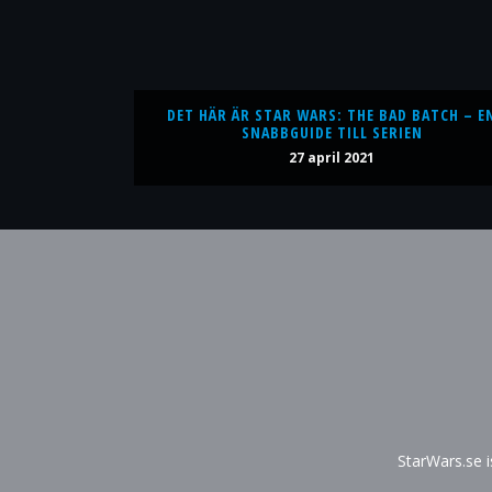
DET HÄR ÄR STAR WARS: THE BAD BATCH – E
SNABBGUIDE TILL SERIEN
27 april 2021
StarWars.se 