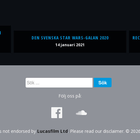
N
DEN SVENSKA STAR WARS-GALAN 2020
REC
14 januari 2021
Sök
Sök
...
Följ oss på:
is not endorsed by
Lucasfilm Ltd
. Please read our disclaimer. © 202