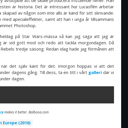
 avslöjade att de skulle producera fristående filmer. Han
sten är historia. Det är intressant hur Lucasfilm arbetar
ia skapad av någon som inte alls är känd för sitt skrivande.
e med apecialeffekter, samt att han i unga år tillsammans
grammet Photoshop.
eldag på Star Wars-mässa så kan jag säga att jag är
ag är vid gott mod och redo att tackla morgondagen. Då
 Rebels tredje säsong. Redan idag hade jag förmånen att
 när det själv känt för det. Imorgon hoppas vi att det
under dagens gång. Till dess, ta en titt i vårt
galleri
där vi
t under dagen.
ry
makes it better. Balbooa.com
n Europe (2016)