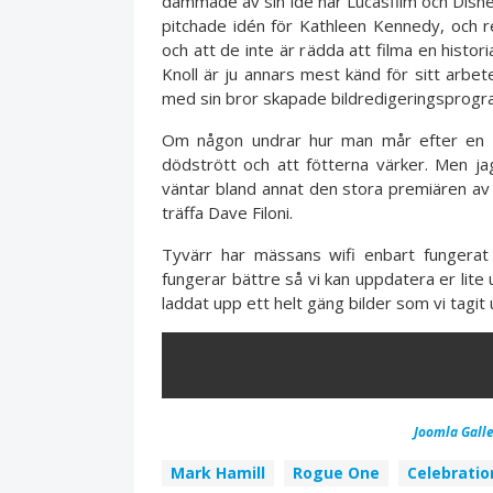
dammade av sin idé när Lucasfilm och Disney
pitchade idén för Kathleen Kennedy, och re
och att de inte är rädda att filma en histor
Knoll är ju annars mest känd för sitt arbet
med sin bror skapade bildredigeringspro
Om någon undrar hur man mår efter en h
dödstrött och att fötterna värker. Men j
väntar bland annat den stora premiären av
träffa Dave Filoni.
Tyvärr har mässans wifi enbart fungerat
fungerar bättre så vi kan uppdatera er lite 
laddat upp ett helt gäng bilder som vi tagi
ERROR
Joomla Galle
Mark Hamill
Rogue One
Celebratio