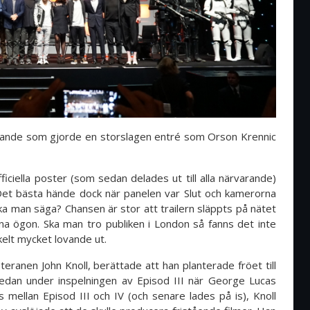
nde som gjorde en storslagen entré som Orson Krennic
ciella poster (som sedan delades ut till alla närvarande)
 Det bästa hände dock när panelen var Slut och kamerorna
ska man säga? Chansen är stor att trailern släppts på nätet
na ögon. Ska man tro publiken i London så fanns det inte
kelt mycket lovande ut.
eranen John Knoll, berättade att han planterade fröet till
edan under inspelningen av Episod III när George Lucas
 mellan Episod III och IV (och senare lades på is), Knoll