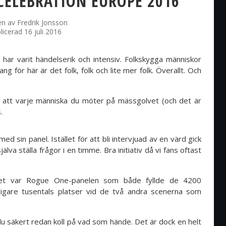
CELEBRATION EUROPE 2016
en av
Fredrik Jonsson
licerad 16 juli 2016
ar varit händelserik och intensiv. Folkskygga människor
g för här är det folk, folk och lite mer folk. Överallt. Och
et att varje människa du möter på mässgolvet (och det är
s.
ed sin panel. Istället för att bli intervjuad av en värd gick
va ställa frågor i en timme. Bra initiativ då vi fans oftast
net var Rogue One-panelen som både fyllde de 4200
rligare tusentals platser vid de två andra scenerna som
u säkert redan koll på vad som hände. Det är dock en helt