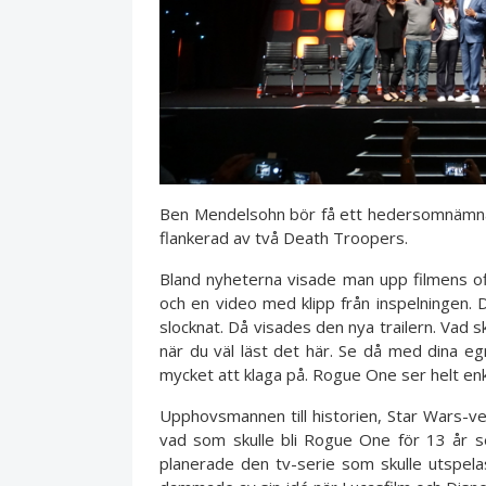
Ben Mendelsohn bör få ett hedersomnämna
flankerad av två Death Troopers.
Bland nyheterna visade man upp filmens offi
och en video med klipp från inspelningen.
slocknat. Då visades den nya trailern. Vad 
när du väl läst det här. Se då med dina eg
mycket att klaga på. Rogue One ser helt en
Upphovsmannen till historien, Star Wars-vet
vad som skulle bli Rogue One för 13 år s
planerade den tv-serie som skulle utspelas