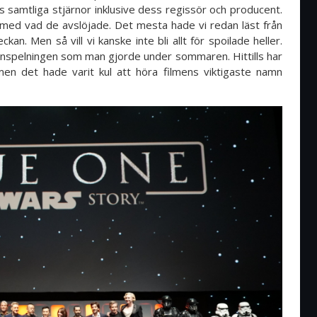
ns samtliga stjärnor inklusive dess regissör och producent.
med vad de avslöjade. Det mesta hade vi redan läst från
. Men så vill vi kanske inte bli allt för spoilade heller.
 inspelningen som man gjorde under sommaren. Hittills har
 men det hade varit kul att höra filmens viktigaste namn