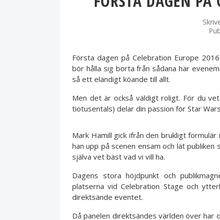
FÖRSTA DAGEN PÅ 
Skriv
Pub
Första dagen på Celebration Europe 2016 h
bör hålla sig borta från sådana här eveneman
så ett eländigt köande till allt.
Men det är också väldigt roligt. För du v
tiotusentals) delar din passion för Star War
Mark Hamill gick ifrån den brukligt formulär m
han upp på scenen ensam och lät publiken själ
själva vet bäst vad vi vill ha.
Dagens stora höjdpunkt och publikmag
platserna vid Celebration Stage och ytte
direktsände eventet.
Då panelen direktsändes världen över har d