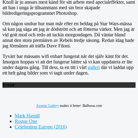
Knoll är ju annars mest känd för sitt arbete med apecialeffekter, samt
att han i unga år tillsammans med sin bror skapade
bildredigeringsprogrammet Photoshop.
Om någon undrar hur man mår efter en heldag på Star Wars-mässa
så kan jag säga att jag är dödstrött och att fötterna värker. Men jag är
vid gott mod och redo att tackla morgondagen. Då väntar bland
annat den stora premiären av Rebels tredje säsong. Redan idag hade
jag förmånen att träffa Dave Filoni.
Tyvärr har mässans wifi enbart fungerat när det själv känt för det.
Imorgon hoppas vi att det fungerar bättre så vi kan uppdatera er lite
under dagens gång. Till dess, ta en titt i vårt
galleri
där vi laddat upp
ett helt gäng bilder som vi tagit under dagen.
Error
Joomla Gallery
makes it better. Balbooa.com
Mark Hamill
Rogue One
Celebration Europe (2016)