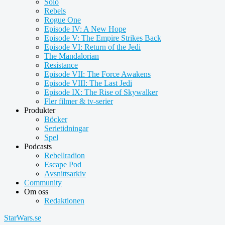
Solo
Rebels
Rogue One
Episode IV: A New Hope
Episode V: The Empire Strikes Back
Episode VI: Return of the Jedi
The Mandalorian
Resistance
Episode VII: The Force Awakens
Episode VIII: The Last Jedi
Episode IX: The Rise of Skywalker
Fler filmer & tv-serier
Produkter
Böcker
Serietidningar
Spel
Podcasts
Rebellradion
Escape Pod
Avsnittsarkiv
Community
Om oss
Redaktionen
StarWars.se