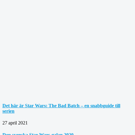
Det här är Star Wars: The Bad Batch – en snabbguide till
serien
27 april 2021
Den svenska Star Wars-galan 2020