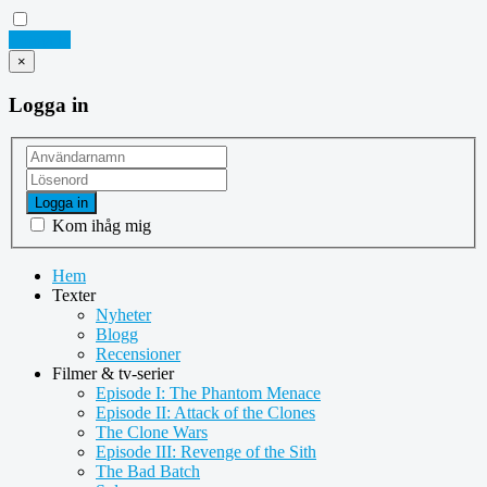
Logga in
×
Logga in
Logga in
Kom ihåg mig
Hem
Texter
Nyheter
Blogg
Recensioner
Filmer & tv-serier
Episode I: The Phantom Menace
Episode II: Attack of the Clones
The Clone Wars
Episode III: Revenge of the Sith
The Bad Batch