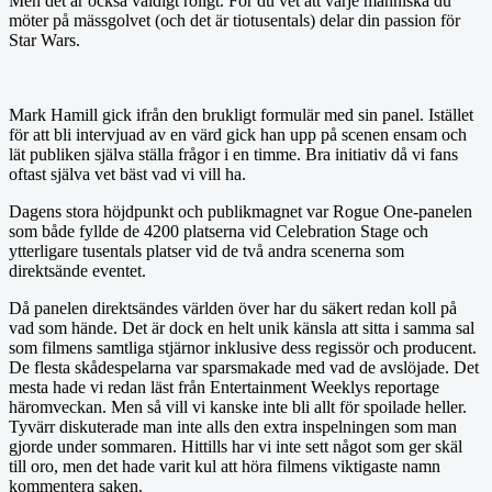
Men det är också väldigt roligt. För du vet att varje människa du
möter på mässgolvet (och det är tiotusentals) delar din passion för
Star Wars.
Mark Hamill gick ifrån den brukligt formulär med sin panel. Istället
för att bli intervjuad av en värd gick han upp på scenen ensam och
lät publiken själva ställa frågor i en timme. Bra initiativ då vi fans
oftast själva vet bäst vad vi vill ha.
Dagens stora höjdpunkt och publikmagnet var Rogue One-panelen
som både fyllde de 4200 platserna vid Celebration Stage och
ytterligare tusentals platser vid de två andra scenerna som
direktsände eventet.
Då panelen direktsändes världen över har du säkert redan koll på
vad som hände. Det är dock en helt unik känsla att sitta i samma sal
som filmens samtliga stjärnor inklusive dess regissör och producent.
De flesta skådespelarna var sparsmakade med vad de avslöjade. Det
mesta hade vi redan läst från Entertainment Weeklys reportage
häromveckan. Men så vill vi kanske inte bli allt för spoilade heller.
Tyvärr diskuterade man inte alls den extra inspelningen som man
gjorde under sommaren. Hittills har vi inte sett något som ger skäl
till oro, men det hade varit kul att höra filmens viktigaste namn
kommentera saken.