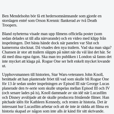
Ben Mendelsohn bör få ett hedersomnämnande som gjorde en
storslagen entré som Orson Krennic flankerad av två Death
Troopers.
Bland nyheterna visade man upp filmens officiella poster (som
sedan delades ut till alla närvarande) och en video med klipp från
inspelningen. Det bästa hände dock när panelen var Slut och
kamerorna slocknat. Då visades den nya trailern. Vad ska man säga?
Chansen är stor att trailern släppts på nätet när du väl läst det här. Se
då med dina egna ögon. Ska man tro publiken i London så fanns det
inte mycket att klaga på. Rogue One ser helt enkelt mycket lovande
ut.
Upphovsmannen till historien, Star Wars-veteranen John Knoll,
berättade att han planterade fröet till vad som skulle bli Rogue One
för 13 år sedan under inspelningen av Episod III när George Lucas
planerade den tv-serie som skulle utspelas mellan Episod III och IV
(och senare lades på is), Knoll dammade av sin idé när Lucasfilm
och Disney avslöjade att de skulle producera fristående filmer. Han
pitchade idén för Kathleen Kennedy, och resten är historia. Det är
intressant hur Lucasfilm arbetar och att de inte är rädda att filma en
historia skapad av någon som inte alls är känd för sitt skrivande.