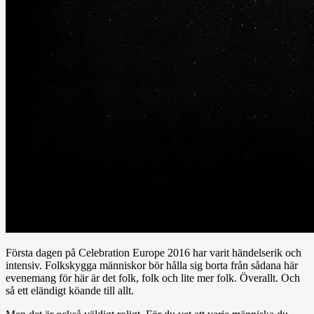
Första dagen på Celebration Europe 2016 har varit händelserik och
intensiv. Folkskygga människor bör hålla sig borta från sådana här
evenemang för här är det folk, folk och lite mer folk. Överallt. Och
så ett eländigt köande till allt.