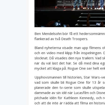
Ben Mendelsohn bör få ett hedersomnämna
flankerad av två Death Troopers.
Bland nyheterna visade man upp filmens offi
och en video med klipp från inspelningen.
slocknat. Då visades den nya trailern. Vad 
när du väl läst det här. Se då med dina eg
mycket att klaga på. Rogue One ser helt en
Upphovsmannen till historien, Star Wars-vet
vad som skulle bli Rogue One för 13 år s
planerade den tv-serie som skulle utspelas
dammade av sin idé när Lucasfilm och Disney
pitchade idén för Kathleen Kennedy, och re
och att de inte är rädda att filma en histor