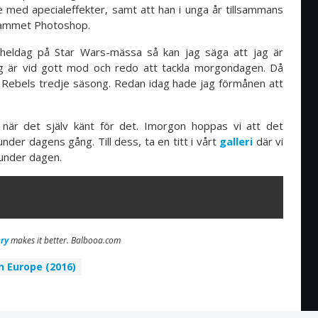
e med apecialeffekter, samt att han i unga år tillsammans
grammet Photoshop.
eldag på Star Wars-mässa så kan jag säga att jag är
ag är vid gott mod och redo att tackla morgondagen. Då
 Rebels tredje säsong. Redan idag hade jag förmånen att
 när det själv känt för det. Imorgon hoppas vi att det
under dagens gång. Till dess, ta en titt i vårt
galleri
där vi
t under dagen.
ry
makes it better. Balbooa.com
n Europe (2016)