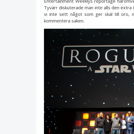
Entertainment Weeklys reportage häromveckan
Tyvärr diskuterade man inte alls den extra
vi inte sett något som ger skäl till oro,
kommentera saken.