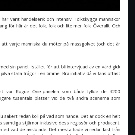
ar varit händelserik och intensiv. Folkskygga människor
g för här är det folk, folk och lite mer folk. Överallt. Och
et att varje människa du möter på mässgolvet (och det är
s.
ed sin panel. Istället för att bli intervjuad av en värd gick
va ställa frågor i en timme. Bra initiativ då vi fans oftast
net var Rogue One-panelen som både fyllde de 4200
rligare tusentals platser vid de två andra scenerna som
u säkert redan koll på vad som hände. Det är dock en helt
ns samtliga stjärnor inklusive dess regissör och producent.
med vad de avslöjade. Det mesta hade vi redan läst från