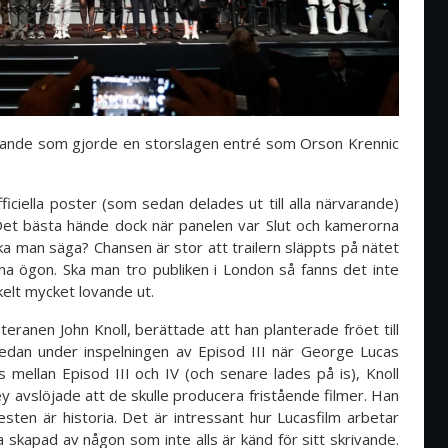
nde som gjorde en storslagen entré som Orson Krennic
ciella poster (som sedan delades ut till alla närvarande)
 Det bästa hände dock när panelen var Slut och kamerorna
ska man säga? Chansen är stor att trailern släppts på nätet
na ögon. Ska man tro publiken i London så fanns det inte
kelt mycket lovande ut.
eranen John Knoll, berättade att han planterade fröet till
edan under inspelningen av Episod III när George Lucas
 mellan Episod III och IV (och senare lades på is), Knoll
 avslöjade att de skulle producera fristående filmer. Han
sten är historia. Det är intressant hur Lucasfilm arbetar
ia skapad av någon som inte alls är känd för sitt skrivande.