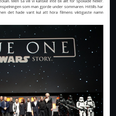
. Men så vill vi kanske inte bli allt för spoilade heller.
 inspelningen som man gjorde under sommaren. Hittills har
 men det hade varit kul att höra filmens viktigaste namn