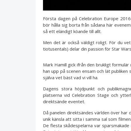
Första dagen på Celebration Europe 2016 h
bör hålla sig borta från sådana här eveneman
så ett eländigt köande till allt.
Men det är också väldigt roligt. För du v
tiotusentals) delar din passion för Star War
Mark Hamill gick ifrån den brukligt formulär m
han upp på scenen ensam och lät publiken själ
själva vet bäst vad vi vill ha.
Dagens stora höjdpunkt och publikmag
platserna vid Celebration Stage och ytte
direktsände eventet.
Då panelen direktsändes världen över har d
unik känsla att sitta i samma sal som filme
De flesta skådespelarna var sparsmakade 