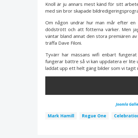
Knoll är ju annars mest känd för sitt arbet
med sin bror skapade bildredigeringspro
Om någon undrar hur man mår efter en h
dödstrött och att fötterna värker. Men j
väntar bland annat den stora premiären av
träffa Dave Filoni.
Tyvärr har mässans wifi enbart fungerat
fungerar bättre så vi kan uppdatera er lite 
laddat upp ett helt gäng bilder som vi tagi
ERROR
Joomla Galle
Mark Hamill
Rogue One
Celebratio