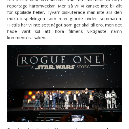
reportage häromveckan. Men så vill vi kanske inte bli allt
för spoilade heller. Tyvärr diskuterade man inte alls den
extra inspelningen som man gjorde under sommaren.
Hittills har vi inte sett något som ger skäl till oro, men det
hade varit kul att höra filmens viktigaste namn
kommentera saken.