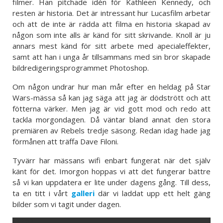
filmer. Han pitchade idén för Kathleen Kennedy, och
resten är historia. Det är intressant hur Lucasfilm arbetar
och att de inte är rädda att filma en historia skapad av
någon som inte alls är känd för sitt skrivande. Knoll är ju
annars mest känd för sitt arbete med apecialeffekter,
samt att han i unga år tillsammans med sin bror skapade
bildredigeringsprogrammet Photoshop.
Om någon undrar hur man mår efter en heldag på Star
Wars-mässa så kan jag säga att jag är dödstrött och att
fötterna värker. Men jag är vid gott mod och redo att
tackla morgondagen. Då väntar bland annat den stora
premiären av Rebels tredje säsong. Redan idag hade jag
förmånen att träffa Dave Filoni.
Tyvärr har mässans wifi enbart fungerat när det själv
känt för det. Imorgon hoppas vi att det fungerar bättre
så vi kan uppdatera er lite under dagens gång. Till dess,
ta en titt i vårt
galleri
där vi laddat upp ett helt gäng
bilder som vi tagit under dagen.
ERROR