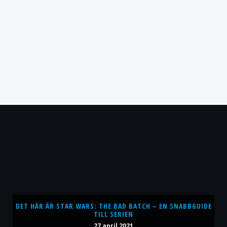
DET HÄR ÄR STAR WARS: THE BAD BATCH – EN SNABBGUIDE
TILL SERIEN
27 april 2021