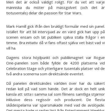
Men det är också väldigt roligt. För du vet att varje
människa du möter på mässgolvet (och det är
tiotusentals) delar din passion för Star Wars.
Mark Hamill gick ifrån den brukligt formulär med sin panel.
Istället för att bli intervjuad av en värd gick han upp på
scenen ensam och lät publiken själva ställa frågor i en
timme. Bra initiativ då vi fans oftast själva vet bäst vad vi
vill ha.
Dagens stora höjdpunkt och publikmagnet var Rogue
One-panelen som både fyllde de 4200 platserna vid
Celebration Stage och ytterligare tusentals platser vid de
två andra scenerna som direktsände eventet.
Då panelen direktsändes världen över har du säkert
redan koll på vad som hände. Det är dock en helt unik
känsla att sitta i samma sal som filmens samtliga stjärnor
inklusive dess regissör och producent. De flesta
skådespelarna var sparsmakade med vad de avslöjade.
Det mesta hade vi redan läst från Entertainment Weeklys