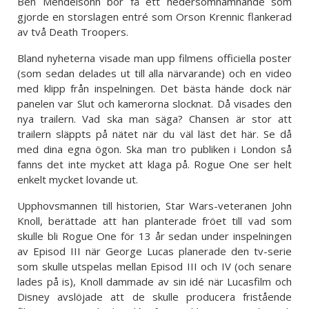
Ben Mendelsohn bör få ett hedersomnämnande som
gjorde en storslagen entré som Orson Krennic flankerad
av två Death Troopers.
Bland nyheterna visade man upp filmens officiella poster
(som sedan delades ut till alla närvarande) och en video
med klipp från inspelningen. Det bästa hände dock när
panelen var Slut och kamerorna slocknat. Då visades den
nya trailern. Vad ska man säga? Chansen är stor att
trailern släppts på nätet när du väl läst det här. Se då
med dina egna ögon. Ska man tro publiken i London så
fanns det inte mycket att klaga på. Rogue One ser helt
enkelt mycket lovande ut.
Upphovsmannen till historien, Star Wars-veteranen John
Knoll, berättade att han planterade fröet till vad som
skulle bli Rogue One för 13 år sedan under inspelningen
av Episod III när George Lucas planerade den tv-serie
som skulle utspelas mellan Episod III och IV (och senare
lades på is), Knoll dammade av sin idé när Lucasfilm och
Disney avslöjade att de skulle producera fristående