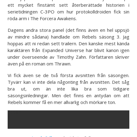
ett mycket finstämt sett återberättade historien i
serietidningen C-3PO om hur protokolldroiden fick sin
röda arm i The Forcera Awakens.
Dagens andra stora panel (det finns även en hel uppsjö
av mindre sådana) handlade om Rebels säsong 3. Jag
hoppas att ni redan sett trailern. Den kanske mest kända
karaktären från Expanded Universe har blivit kanon igen
under överseende av Timothy Zahn. Författaren skriver
även på en roman om Thrawn.
Vi fick även se de två första avsnitten från säsongen.
Tyvärr kan vi inte dela någonting från avsnitten. Det såg
bra ut, om än inte lika bra som tidigare
säsongsinledningar. Men det finns en antydan om att
Rebels kommer få en mer allvarlig och mörkare ton.
ERROR