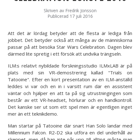
Skriven av
Fredrik Jonsson
Publicerad 17 juli 2016
Att det är lördag betyder att de flesta är lediga från
jobbet. Det betyder också att många av de människorna
passar på att besöka Star Wars Celebration. Dagen blev
därmed lite spretig i ett försök att undvika trängseln.
ILM:s relativt nybildade forskningsstudio ILMxLAB är på
plats med sin VR-demostrering kallad "Trials on
Tatooine". Efter en kort presentation av en ILM-anställd
leddes vi var och en in i varsitt rum där en assistent
väntar och hjälper en att ta på sig utrustningingen som
består av ett VR-headset, hörlurar och en handkontroll.
Det kanske ser ut som ett spel men är egentligen inget
mer än ett teknikdemo.
Man startar på Tatooine där snart Han Solo landar med
Millennium Falcon. R2-D2 ska utföra en del underhåll av
skeppet, men då han inte når upp till allting måste man