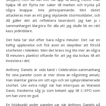
hjälpa till att flytta ner saker till marken och trycka på
några knappar. Inte jättespännande. Mot slutet
attackeras man av ett gäng skjutande stormsoldater, och
då gäller det att reflektera laserskott. Jag kan ju i
sammanhanget klargöra för alla att jag skulle bli en rätt
kass jediriddare.
Det hela tar slut efter bara några minuter. Det var en
häftig upplevelse och fick även en skeptiker att förstå
storheten i tekniken. Men det krävs nog lite mer än några
få minuters planlöst viftande för att jag ska lockas till att
investera i det.
Anthony Daniels är vida känd i Celebration-sammanhang
för sina paneler (som är mer show än någonting annat).
Han skämtar gärna om sitt ego och sin självproklamerade
storhet. Lite extra roligt när han intervjuas av Warwick
Davis. Ewokerna såg ju som bekant upp till C-3PO som
om han vore en gud.
En höjdpunkt under panelen var när Anthony Daniels på