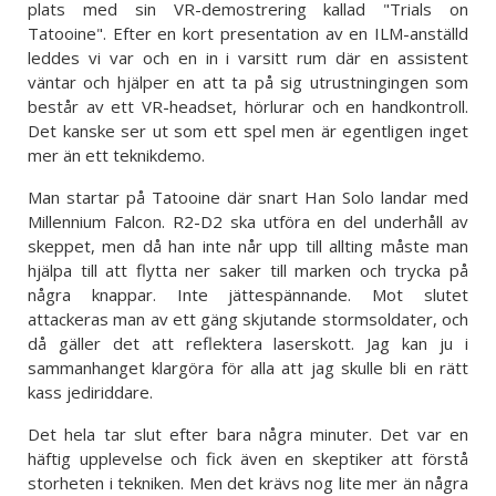
plats med sin VR-demostrering kallad "Trials on
Tatooine". Efter en kort presentation av en ILM-anställd
leddes vi var och en in i varsitt rum där en assistent
väntar och hjälper en att ta på sig utrustningingen som
består av ett VR-headset, hörlurar och en handkontroll.
Det kanske ser ut som ett spel men är egentligen inget
mer än ett teknikdemo.
Man startar på Tatooine där snart Han Solo landar med
Millennium Falcon. R2-D2 ska utföra en del underhåll av
skeppet, men då han inte når upp till allting måste man
hjälpa till att flytta ner saker till marken och trycka på
några knappar. Inte jättespännande. Mot slutet
attackeras man av ett gäng skjutande stormsoldater, och
då gäller det att reflektera laserskott. Jag kan ju i
sammanhanget klargöra för alla att jag skulle bli en rätt
kass jediriddare.
Det hela tar slut efter bara några minuter. Det var en
häftig upplevelse och fick även en skeptiker att förstå
storheten i tekniken. Men det krävs nog lite mer än några