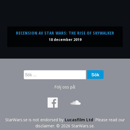
RECENSION AV STAR WARS: THE RISE OF SKYWALKER
18 december 2019
Sök
Sök
...
Följ oss på:
StarWars.se is not endorsed by
Lucasfilm Ltd
. Please read our
disclaimer. © 2026 StarWars.se.