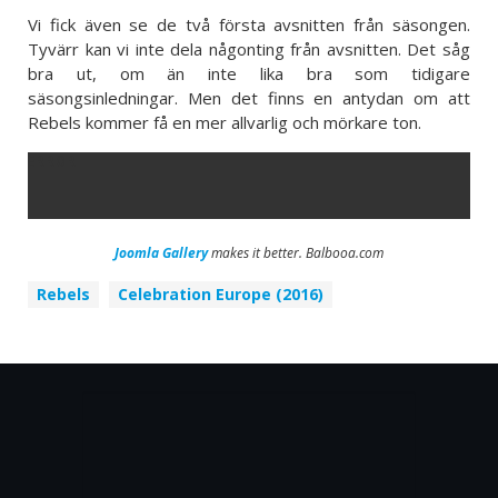
Vi fick även se de två första avsnitten från säsongen.
Tyvärr kan vi inte dela någonting från avsnitten. Det såg
bra ut, om än inte lika bra som tidigare
säsongsinledningar. Men det finns en antydan om att
Rebels kommer få en mer allvarlig och mörkare ton.
ERROR
Joomla Gallery
makes it better. Balbooa.com
Rebels
Celebration Europe (2016)