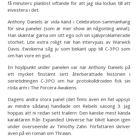
få minuters planlöst viftande för att jag ska lockas till att
investera i det.
Anthony Daniels är vida känd i Celebration-sammanhang
för sina paneler (som är mer show än någonting annat).
Han skämtar gärna om sitt ego och sin självproklamerade
storhet. Lite extra roligt när han intervjuas av Warwick
Davis. Ewokerna såg ju som bekant upp till C-3PO som
om han vore en gud.
En höjdpunkt under panelen var när Anthony Daniels på
ett mycket finstämt sett återberättade historien i
serietidningen C-3PO om hur protokolldroiden fick sin
röda arm i The Forcera Awakens.
Dagens andra stora panel (det finns även en hel uppsjö
av mindre sådana) handlade om Rebels säsong 3. Jag
hoppas att ni redan sett trailern. Den kanske mest kända
karaktären från Expanded Universe har blivit kanon igen
under överseende av Timothy Zahn. Författaren skriver
även på en roman om Thrawn.