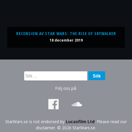
RECENSION AV STAR WARS: THE RISE OF SKYWALKER
18 december 2019
Sök
Sök
...
Följ oss på:
StarWars.se is not endorsed by
Lucasfilm Ltd
. Please read our
disclaimer. © 2026 StarWars.se.