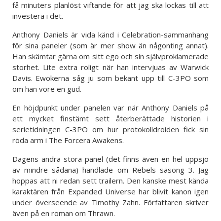
få minuters planlöst viftande för att jag ska lockas till att
investera i det.
Anthony Daniels är vida känd i Celebration-sammanhang
för sina paneler (som är mer show än någonting annat).
Han skämtar gärna om sitt ego och sin självproklamerade
storhet. Lite extra roligt när han intervjuas av Warwick
Davis. Ewokerna såg ju som bekant upp till C-3PO som
om han vore en gud.
En höjdpunkt under panelen var när Anthony Daniels på
ett mycket finstämt sett återberättade historien i
serietidningen C-3PO om hur protokolldroiden fick sin
röda arm i The Forcera Awakens.
Dagens andra stora panel (det finns även en hel uppsjö
av mindre sådana) handlade om Rebels säsong 3. Jag
hoppas att ni redan sett trailern. Den kanske mest kända
karaktären från Expanded Universe har blivit kanon igen
under överseende av Timothy Zahn. Författaren skriver
även på en roman om Thrawn.