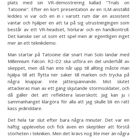
plats med sin VR-demostrering kallad "Trials on
Tatooine". Efter en kort presentation av en ILM-anställd
leddes vi var och en in i varsitt rum där en assistent
väntar och hjälper en att ta på sig utrustningingen som
består av ett VR-headset, hörlurar och en handkontroll.
Det kanske ser ut som ett spel men är egentligen inget
mer än ett teknikdemo.
Man startar på Tatooine där snart Han Solo landar med
Millennium Falcon. R2-D2 ska utföra en del underhåll av
skeppet, men då han inte når upp till allting måste man
hjälpa till att flytta ner saker till marken och trycka på
några knappar. Inte jättespännande. Mot slutet
attackeras man av ett gäng skjutande stormsoldater, och
då gäller det att reflektera laserskott. Jag kan ju i
sammanhanget klargöra för alla att jag skulle bli en rätt
kass jediriddare.
Det hela tar slut efter bara några minuter. Det var en
häftig upplevelse och fick även en skeptiker att förstå
storheten i tekniken. Men det krävs nog lite mer än några