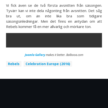
Vi fick även se de två första avsnitten från säsongen.
Tyvärr kan vi inte dela någonting från avsnitten. Det såg
bra ut, om än inte lika bra som tidigare
säsongsinledningar. Men det finns en antydan om att
Rebels kommer få en mer allvarlig och mörkare ton.
ERROR
Joomla Gallery
makes it better. Balbooa.com
Rebels
Celebration Europe (2016)