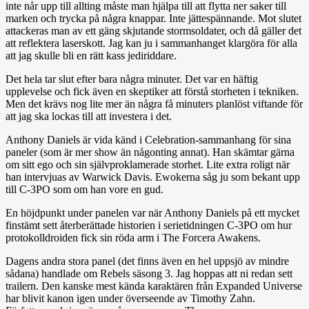
inte når upp till allting måste man hjälpa till att flytta ner saker till
marken och trycka på några knappar. Inte jättespännande. Mot slutet
attackeras man av ett gäng skjutande stormsoldater, och då gäller det
att reflektera laserskott. Jag kan ju i sammanhanget klargöra för alla
att jag skulle bli en rätt kass jediriddare.
Det hela tar slut efter bara några minuter. Det var en häftig
upplevelse och fick även en skeptiker att förstå storheten i tekniken.
Men det krävs nog lite mer än några få minuters planlöst viftande för
att jag ska lockas till att investera i det.
Anthony Daniels är vida känd i Celebration-sammanhang för sina
paneler (som är mer show än någonting annat). Han skämtar gärna
om sitt ego och sin självproklamerade storhet. Lite extra roligt när
han intervjuas av Warwick Davis. Ewokerna såg ju som bekant upp
till C-3PO som om han vore en gud.
En höjdpunkt under panelen var när Anthony Daniels på ett mycket
finstämt sett återberättade historien i serietidningen C-3PO om hur
protokolldroiden fick sin röda arm i The Forcera Awakens.
Dagens andra stora panel (det finns även en hel uppsjö av mindre
sådana) handlade om Rebels säsong 3. Jag hoppas att ni redan sett
trailern. Den kanske mest kända karaktären från Expanded Universe
har blivit kanon igen under överseende av Timothy Zahn.