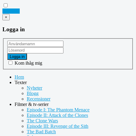
Logga in
×
Logga in
Logga in
Kom ihåg mig
Hem
Texter
Nyheter
Blogg
Recensioner
Filmer & tv-serier
Episode I: The Phantom Menace
Episode II: Attack of the Clones
The Clone Wars
Episode III: Revenge of the Sith
The Bad Batch