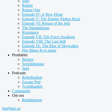
Solo
Rebels
Rogue One
Episode IV: A New Hope
Episode V: The Empire Strikes Back
Episode VI: Return of the Jedi
The Mandalorian
Resistance
Episode VII: The Force Awakens
Episode VIII: The Last Jedi
Episode IX: The Rise of Skywalker
Fler filmer & tv-serier
Produkter
Böcker
Serietidningar
Spel
Podcasts
Rebellradion
Escape Pod
Avsnittsarkiv
Community
Om oss
Redaktionen
StarWars.se