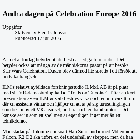
Andra dagen på Celebration Europe 2016
Uppgifter
Skriven av
Fredrik Jonsson
Publicerad 17 juli 2016
Att det är lördag betyder att de flesta är lediga från jobbet. Det
betyder också att många av de människorna passar på att besöka
Star Wars Celebration. Dagen blev därmed lite spretig i ett försök att
undvika trängseln.
ILM:s relativt nybildade forskningsstudio ILMxLAB är på plats
med sin VR-demostrering kallad "Trials on Tatooine". Efter en kort
presentation av en ILM-anställd leddes vi var och en in i varsitt rum
där en assistent väntar och hjälper en att ta på sig utrustningingen
som består av ett VR-headset, hörlurar och en handkontroll. Det
kanske ser ut som ett spel men är egentligen inget mer än ett
teknikdemo.
Man startar på Tatooine där snart Han Solo landar med Millennium
Falcon. R2-D2 ska utföra en del underhåll av skeppet, men då han