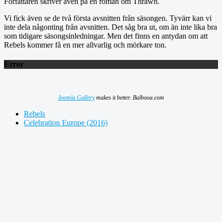
Författaren skriver även på en roman om Thrawn.
Vi fick även se de två första avsnitten från säsongen. Tyvärr kan vi
inte dela någonting från avsnitten. Det såg bra ut, om än inte lika bra
som tidigare säsongsinledningar. Men det finns en antydan om att
Rebels kommer få en mer allvarlig och mörkare ton.
Error
Joomla Gallery
makes it better. Balbooa.com
Rebels
Celebration Europe (2016)