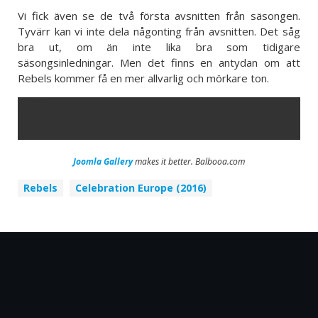
Vi fick även se de två första avsnitten från säsongen.
Tyvärr kan vi inte dela någonting från avsnitten. Det såg
bra ut, om än inte lika bra som tidigare
säsongsinledningar. Men det finns en antydan om att
Rebels kommer få en mer allvarlig och mörkare ton.
ERROR
Joomla Gallery
makes it better. Balbooa.com
Rebels
Celebration Europe (2016)