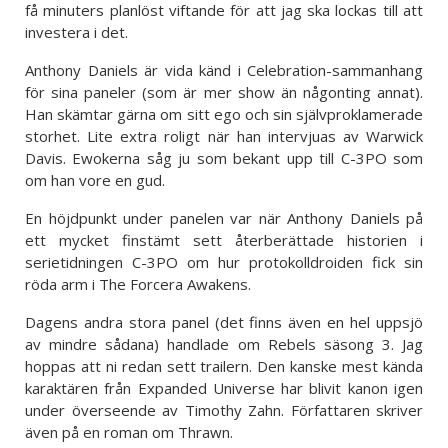
få minuters planlöst viftande för att jag ska lockas till att
investera i det.
Anthony Daniels är vida känd i Celebration-sammanhang
för sina paneler (som är mer show än någonting annat).
Han skämtar gärna om sitt ego och sin självproklamerade
storhet. Lite extra roligt när han intervjuas av Warwick
Davis. Ewokerna såg ju som bekant upp till C-3PO som
om han vore en gud.
En höjdpunkt under panelen var när Anthony Daniels på
ett mycket finstämt sett återberättade historien i
serietidningen C-3PO om hur protokolldroiden fick sin
röda arm i The Forcera Awakens.
Dagens andra stora panel (det finns även en hel uppsjö
av mindre sådana) handlade om Rebels säsong 3. Jag
hoppas att ni redan sett trailern. Den kanske mest kända
karaktären från Expanded Universe har blivit kanon igen
under överseende av Timothy Zahn. Författaren skriver
även på en roman om Thrawn.