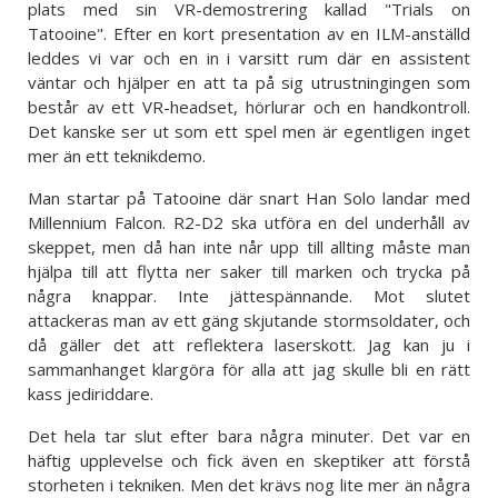
plats med sin VR-demostrering kallad "Trials on
Tatooine". Efter en kort presentation av en ILM-anställd
leddes vi var och en in i varsitt rum där en assistent
väntar och hjälper en att ta på sig utrustningingen som
består av ett VR-headset, hörlurar och en handkontroll.
Det kanske ser ut som ett spel men är egentligen inget
mer än ett teknikdemo.
Man startar på Tatooine där snart Han Solo landar med
Millennium Falcon. R2-D2 ska utföra en del underhåll av
skeppet, men då han inte når upp till allting måste man
hjälpa till att flytta ner saker till marken och trycka på
några knappar. Inte jättespännande. Mot slutet
attackeras man av ett gäng skjutande stormsoldater, och
då gäller det att reflektera laserskott. Jag kan ju i
sammanhanget klargöra för alla att jag skulle bli en rätt
kass jediriddare.
Det hela tar slut efter bara några minuter. Det var en
häftig upplevelse och fick även en skeptiker att förstå
storheten i tekniken. Men det krävs nog lite mer än några