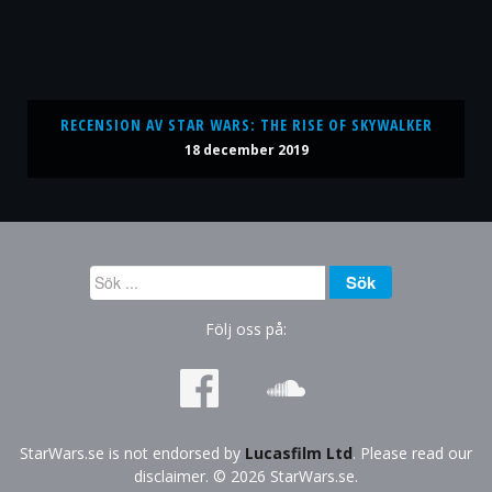
RECENSION AV STAR WARS: THE RISE OF SKYWALKER
18 december 2019
Sök
Sök
...
Följ oss på:
StarWars.se is not endorsed by
Lucasfilm Ltd
. Please read our
disclaimer. © 2026 StarWars.se.