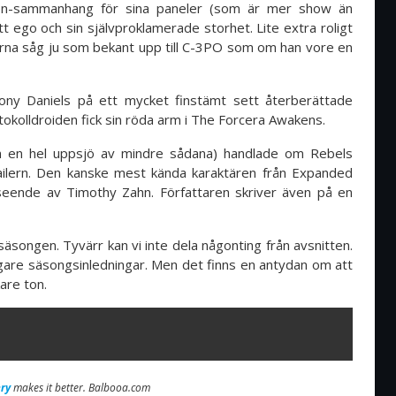
tion-sammanhang för sina paneler (som är mer show än
 ego och sin självproklamerade storhet. Lite extra roligt
erna såg ju som bekant upp till C-3PO som om han vore en
ony Daniels på ett mycket finstämt sett återberättade
tokolldroiden fick sin röda arm i The Forcera Awakens.
n en hel uppsjö av mindre sådana) handlade om Rebels
railern. Den kanske mest kända karaktären från Expanded
rseende av Timothy Zahn. Författaren skriver även på en
 säsongen. Tyvärr kan vi inte dela någonting från avsnitten.
igare säsongsinledningar. Men det finns en antydan om att
are ton.
ry
makes it better. Balbooa.com