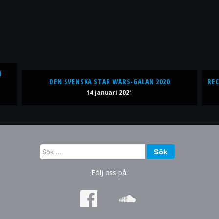
N
DEN SVENSKA STAR WARS-GALAN 2020
REC
14 januari 2021
Sök
Sök
...
Följ oss på: