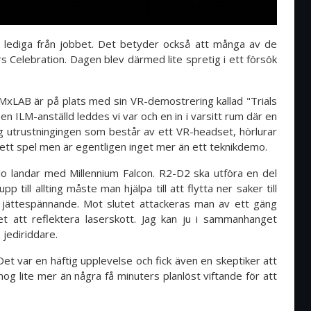
r lediga från jobbet. Det betyder också att många av de
 Celebration. Dagen blev därmed lite spretig i ett försök
LMxLAB är på plats med sin VR-demostrering kallad "Trials
en ILM-anställd leddes vi var och en in i varsitt rum där en
ig utrustningingen som består av ett VR-headset, hörlurar
 ett spel men är egentligen inget mer än ett teknikdemo.
o landar med Millennium Falcon. R2-D2 ska utföra en del
 till allting måste man hjälpa till att flytta ner saker till
 jättespännande. Mot slutet attackeras man av ett gäng
et att reflektera laserskott. Jag kan ju i sammanhanget
s jediriddare.
Det var en häftig upplevelse och fick även en skeptiker att
nog lite mer än några få minuters planlöst viftande för att