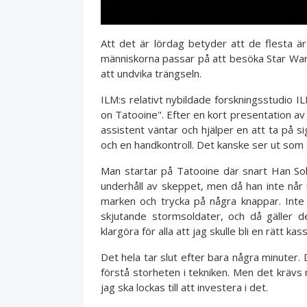
Att det är lördag betyder att de flesta ä
människorna passar på att besöka Star Wars
att undvika trängseln.
ILM:s relativt nybildade forskningsstudio I
on Tatooine". Efter en kort presentation av 
assistent väntar och hjälper en att ta på s
och en handkontroll. Det kanske ser ut som
Man startar på Tatooine där snart Han Sol
underhåll av skeppet, men då han inte når upp
marken och trycka på några knappar. Inte
skjutande stormsoldater, och då gäller d
klargöra för alla att jag skulle bli en rätt kas
Det hela tar slut efter bara några minuter. 
förstå storheten i tekniken. Men det krävs 
jag ska lockas till att investera i det.