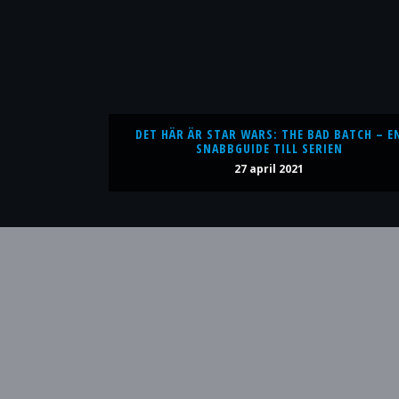
DET HÄR ÄR STAR WARS: THE BAD BATCH – E
SNABBGUIDE TILL SERIEN
27 april 2021