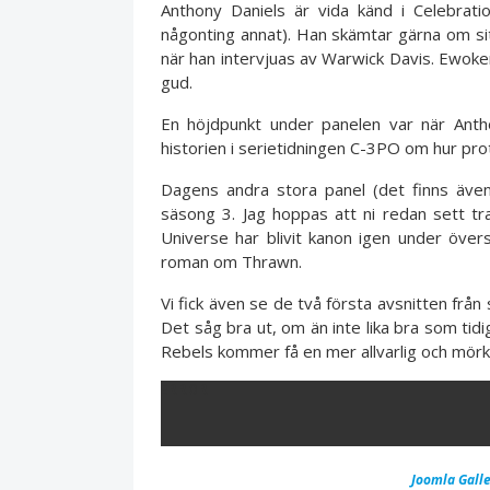
Anthony Daniels är vida känd i Celebra
någonting annat). Han skämtar gärna om sitt
när han intervjuas av Warwick Davis. Ewok
gud.
En höjdpunkt under panelen var när Anth
historien i serietidningen C-3PO om hur pro
Dagens andra stora panel (det finns äve
säsong 3. Jag hoppas att ni redan sett t
Universe har blivit kanon igen under öve
roman om Thrawn.
Vi fick även se de två första avsnitten från
Det såg bra ut, om än inte lika bra som tid
Rebels kommer få en mer allvarlig och mörk
ERROR
Joomla Galle