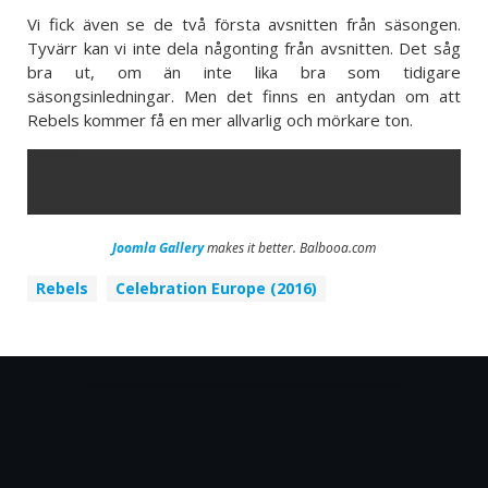
Vi fick även se de två första avsnitten från säsongen.
Tyvärr kan vi inte dela någonting från avsnitten. Det såg
bra ut, om än inte lika bra som tidigare
säsongsinledningar. Men det finns en antydan om att
Rebels kommer få en mer allvarlig och mörkare ton.
ERROR
Joomla Gallery
makes it better. Balbooa.com
Rebels
Celebration Europe (2016)