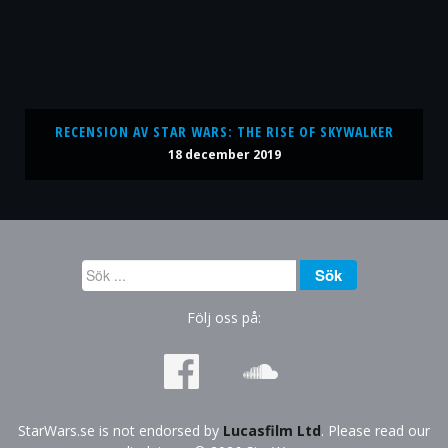
RECENSION AV STAR WARS: THE RISE OF SKYWALKER
18 december 2019
Sök
Sök
...
Följ oss på:
StarWars.se is not endorsed by
Lucasfilm Ltd
. Please read our