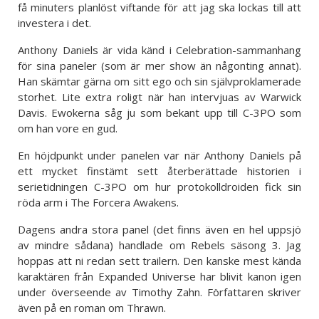
få minuters planlöst viftande för att jag ska lockas till att
investera i det.
Anthony Daniels är vida känd i Celebration-sammanhang
för sina paneler (som är mer show än någonting annat).
Han skämtar gärna om sitt ego och sin självproklamerade
storhet. Lite extra roligt när han intervjuas av Warwick
Davis. Ewokerna såg ju som bekant upp till C-3PO som
om han vore en gud.
En höjdpunkt under panelen var när Anthony Daniels på
ett mycket finstämt sett återberättade historien i
serietidningen C-3PO om hur protokolldroiden fick sin
röda arm i The Forcera Awakens.
Dagens andra stora panel (det finns även en hel uppsjö
av mindre sådana) handlade om Rebels säsong 3. Jag
hoppas att ni redan sett trailern. Den kanske mest kända
karaktären från Expanded Universe har blivit kanon igen
under överseende av Timothy Zahn. Författaren skriver
även på en roman om Thrawn.