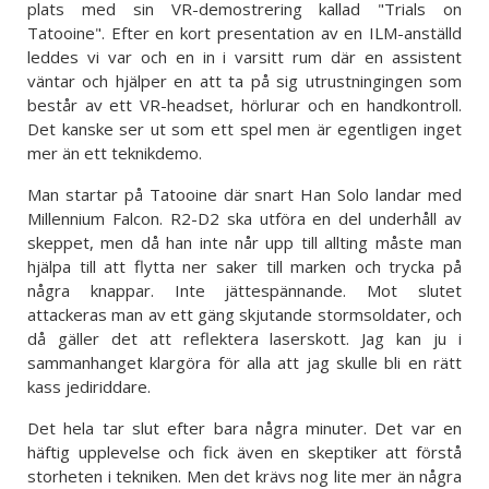
plats med sin VR-demostrering kallad "Trials on
Tatooine". Efter en kort presentation av en ILM-anställd
leddes vi var och en in i varsitt rum där en assistent
väntar och hjälper en att ta på sig utrustningingen som
består av ett VR-headset, hörlurar och en handkontroll.
Det kanske ser ut som ett spel men är egentligen inget
mer än ett teknikdemo.
Man startar på Tatooine där snart Han Solo landar med
Millennium Falcon. R2-D2 ska utföra en del underhåll av
skeppet, men då han inte når upp till allting måste man
hjälpa till att flytta ner saker till marken och trycka på
några knappar. Inte jättespännande. Mot slutet
attackeras man av ett gäng skjutande stormsoldater, och
då gäller det att reflektera laserskott. Jag kan ju i
sammanhanget klargöra för alla att jag skulle bli en rätt
kass jediriddare.
Det hela tar slut efter bara några minuter. Det var en
häftig upplevelse och fick även en skeptiker att förstå
storheten i tekniken. Men det krävs nog lite mer än några