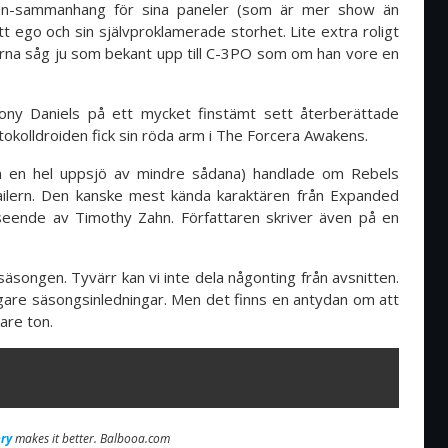
tion-sammanhang för sina paneler (som är mer show än
 ego och sin självproklamerade storhet. Lite extra roligt
erna såg ju som bekant upp till C-3PO som om han vore en
ony Daniels på ett mycket finstämt sett återberättade
tokolldroiden fick sin röda arm i The Forcera Awakens.
n en hel uppsjö av mindre sådana) handlade om Rebels
railern. Den kanske mest kända karaktären från Expanded
rseende av Timothy Zahn. Författaren skriver även på en
 säsongen. Tyvärr kan vi inte dela någonting från avsnitten.
igare säsongsinledningar. Men det finns en antydan om att
are ton.
ry
makes it better. Balbooa.com