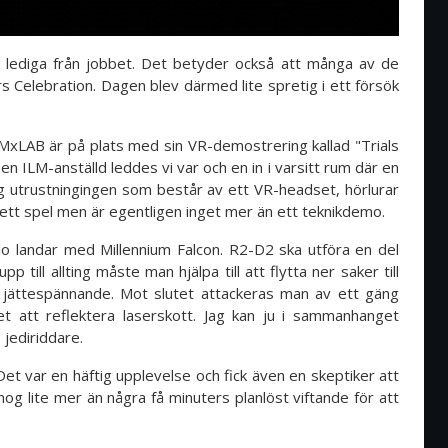
r lediga från jobbet. Det betyder också att många av de
 Celebration. Dagen blev därmed lite spretig i ett försök
LMxLAB är på plats med sin VR-demostrering kallad "Trials
en ILM-anställd leddes vi var och en in i varsitt rum där en
ig utrustningingen som består av ett VR-headset, hörlurar
 ett spel men är egentligen inget mer än ett teknikdemo.
o landar med Millennium Falcon. R2-D2 ska utföra en del
 till allting måste man hjälpa till att flytta ner saker till
 jättespännande. Mot slutet attackeras man av ett gäng
et att reflektera laserskott. Jag kan ju i sammanhanget
s jediriddare.
Det var en häftig upplevelse och fick även en skeptiker att
nog lite mer än några få minuters planlöst viftande för att