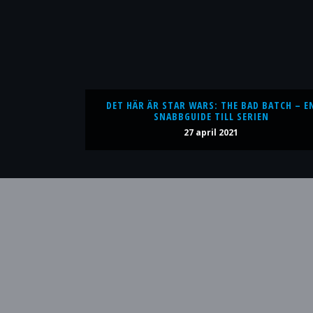
DET HÄR ÄR STAR WARS: THE BAD BATCH – E
SNABBGUIDE TILL SERIEN
27 april 2021