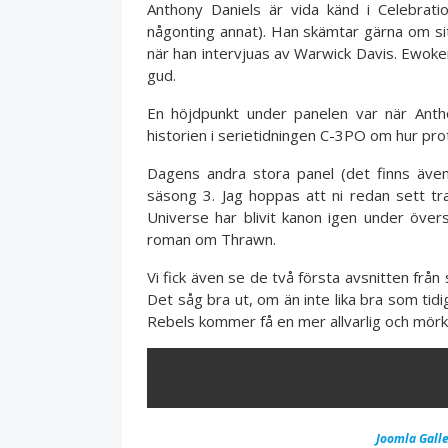
Anthony Daniels är vida känd i Celebra
någonting annat). Han skämtar gärna om sitt
när han intervjuas av Warwick Davis. Ewok
gud.
En höjdpunkt under panelen var när Anth
historien i serietidningen C-3PO om hur pro
Dagens andra stora panel (det finns äve
säsong 3. Jag hoppas att ni redan sett t
Universe har blivit kanon igen under öve
roman om Thrawn.
Vi fick även se de två första avsnitten från
Det såg bra ut, om än inte lika bra som tid
Rebels kommer få en mer allvarlig och mörk
ERROR
Joomla Galle