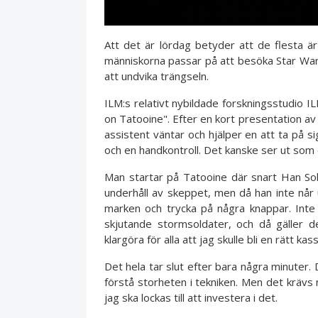
Att det är lördag betyder att de flesta ä
människorna passar på att besöka Star Wars
att undvika trängseln.
ILM:s relativt nybildade forskningsstudio I
on Tatooine". Efter en kort presentation av 
assistent väntar och hjälper en att ta på s
och en handkontroll. Det kanske ser ut som
Man startar på Tatooine där snart Han Sol
underhåll av skeppet, men då han inte når upp
marken och trycka på några knappar. Inte
skjutande stormsoldater, och då gäller d
klargöra för alla att jag skulle bli en rätt kas
Det hela tar slut efter bara några minuter. 
förstå storheten i tekniken. Men det krävs 
jag ska lockas till att investera i det.