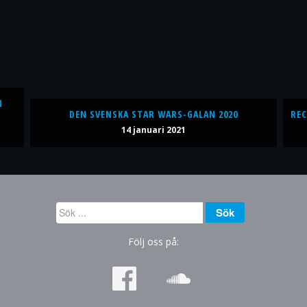
N
DEN SVENSKA STAR WARS-GALAN 2020
REC
14 januari 2021
Sök
Sök
...
Följ oss på: