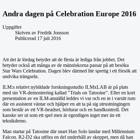
Andra dagen på Celebration Europe 2016
Uppgifter
Skriven av
Fredrik Jonsson
Publicerad 17 juli 2016
Att det är lördag betyder att de flesta är lediga från jobbet. Det
betyder också att många av de människorna passar på att besöka
Star Wars Celebration. Dagen blev därmed lite spretig i ett försök att
undvika trängseln.
ILM:s relativt nybildade forskningsstudio ILMxLAB är på plats
med sin VR-demostrering kallad "Trials on Tatooine". Efter en kort
presentation av en ILM-anställd leddes vi var och en in i varsitt rum
där en assistent väntar och hjälper en att ta på sig utrustningingen
som består av ett VR-headset, hörlurar och en handkontroll. Det
kanske ser ut som ett spel men är egentligen inget mer än ett
teknikdemo.
Man startar på Tatooine där snart Han Solo landar med Millennium
Falcon. R2-D2 ska utföra en del underhåll av skeppet, men då han