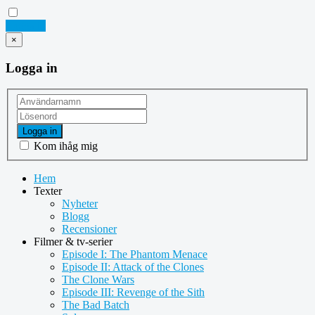
Logga in
×
Logga in
Logga in
Kom ihåg mig
Hem
Texter
Nyheter
Blogg
Recensioner
Filmer & tv-serier
Episode I: The Phantom Menace
Episode II: Attack of the Clones
The Clone Wars
Episode III: Revenge of the Sith
The Bad Batch