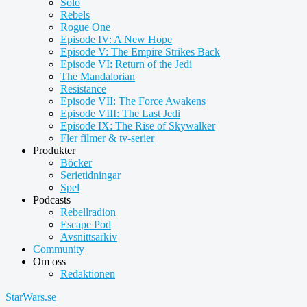
Solo
Rebels
Rogue One
Episode IV: A New Hope
Episode V: The Empire Strikes Back
Episode VI: Return of the Jedi
The Mandalorian
Resistance
Episode VII: The Force Awakens
Episode VIII: The Last Jedi
Episode IX: The Rise of Skywalker
Fler filmer & tv-serier
Produkter
Böcker
Serietidningar
Spel
Podcasts
Rebellradion
Escape Pod
Avsnittsarkiv
Community
Om oss
Redaktionen
StarWars.se