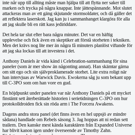
inte når upp till allting måste man hjälpa till att flytta ner saker till
marken och trycka på några knappar. Inte jättespännande. Mot slutet
attackeras man av ett gäng skjutande stormsoldater, och då gäller det
att reflektera laserskott. Jag kan ju i sammanhanget klargöra för alla
att jag skulle bli en rätt kass jediriddare.
Det hela tar slut efter bara några minuter. Det var en häftig
upplevelse och fick även en skeptiker att förstå storheten i tekniken.
Men det krävs nog lite mer än några få minuters planlöst viftande för
att jag ska lockas till att investera i det.
Anthony Daniels är vida känd i Celebration-sammanhang för sina
paneler (som är mer show än någonting annat). Han skämtar gärna
om sitt ego och sin självproklamerade storhet. Lite extra roligt när
han intervjuas av Warwick Davis. Ewokerna såg ju som bekant upp
till C-3PO som om han vore en gud.
En höjdpunkt under panelen var när Anthony Daniels på ett mycket
finstämt sett återberättade historien i serietidningen C-3PO om hur
protokolldroiden fick sin röda arm i The Forcera Awakens.
Dagens andra stora panel (det finns även en hel uppsjö av mindre
sådana) handlade om Rebels säsong 3. Jag hoppas att ni redan sett
trailern. Den kanske mest kända karaktären från Expanded Universe
har blivit kanon igen under överseende av Timothy Zahn.