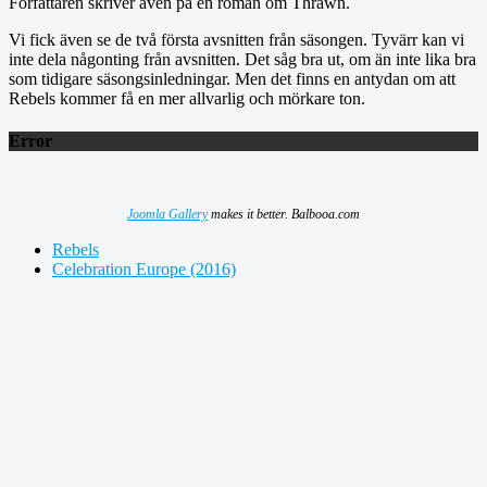
Författaren skriver även på en roman om Thrawn.
Vi fick även se de två första avsnitten från säsongen. Tyvärr kan vi
inte dela någonting från avsnitten. Det såg bra ut, om än inte lika bra
som tidigare säsongsinledningar. Men det finns en antydan om att
Rebels kommer få en mer allvarlig och mörkare ton.
Error
Joomla Gallery
makes it better. Balbooa.com
Rebels
Celebration Europe (2016)