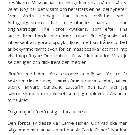
besökarna. Mässan har inte riktigt levererat på det sätt vi
velat. Nog har det visats och berättats en hel del nyheter.
Men årets upplaga har känts oväntad smal.
Autografgästerna har uteslutande hämtats från
originaltrilogin. The Force Awakens, som efter sina
succésiffror borde vara mer aktuell än någonsin och
intressant att göra djupdyk i, lyser med sin frånvaro. Det
är bekymmersamt även för en mässbesökar att man inte
visat upp Rogue One-trailern för världen utanför. Vi vill ju
se den igen och diskutera den med er.
Jämfört med den förra europeiska mässan för tre år
sedan är det ett steg framåt. Amerikanska företag har en
större närvaro, däribland Lucasfilm och ILM. Men jag
saknar skärpan och fokuset som jag upplevde i Anaheim
förra året.
Dagen bjöd på två riktigt stora paneler.
Den första av dessa var Carrie Fisher. Och vad ska man
säga om henne annat än att hon är Carrie Fisher? När hon