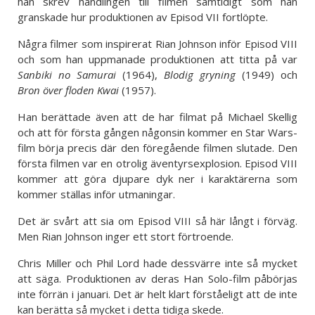
han skrev handlingen till filmen samtidigt som han
granskade hur produktionen av Episod VII fortlöpte.
Några filmer som inspirerat Rian Johnson inför Episod VIII
och som han uppmanade produktionen att titta på var
Sanbiki no Samurai
(1964),
Blodig gryning
(1949) och
Bron över floden Kwai
(1957).
Han berättade även att de har filmat på Michael Skellig
och att för första gången någonsin kommer en Star Wars-
film börja precis där den föregående filmen slutade. Den
första filmen var en otrolig äventyrsexplosion. Episod VIII
kommer att göra djupare dyk ner i karaktärerna som
kommer ställas inför utmaningar.
Det är svårt att sia om Episod VIII så här långt i förväg.
Men Rian Johnson inger ett stort förtroende.
Chris Miller och Phil Lord hade dessvärre inte så mycket
att säga. Produktionen av deras Han Solo-film påbörjas
inte förrän i januari. Det är helt klart förståeligt att de inte
kan berätta så mycket i detta tidiga skede.