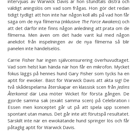
intervjuas av Warwick Davis är hon stundtals disträ och
väldigt aningslös om vad som frågas. Hon gör det redan
tidigt tydligt att hon inte har någon koll alls på vad hon får
säga om de nya filmerna (inklusive
The Force Awakens
) och
att det därför inte finns någon anledning att prata om de
filmerna. Men även om det hade varit kul med någon
anekdot från inspelningen av de nya filmerna så blir
panelen inte händelselös.
Carrie Fisher har ingen självcensurering överhuvudtaget.
Vad som helst kan hända när hon får en mikrofon. Mycket
fokus läggs på hennes hund Gary Fisher som tycks ha en
aptit för ewoker. Bäst för Warwick Davis att akta sig! De
två skådespelarna återskapar en klassisk scen från
Jedins
Återkomst
där Leia möter Wicket för första gången. De
gjorde samma sak (exakt samma scen) på Celebration i
Essen men konceptet går ut på att spela upp scenen
spontant utan manus. Det går inte att förutspå resultatet.
Särskilt inte när en ewokätande hund springer lös och får
påtaglig aptit för Warwick Davis.