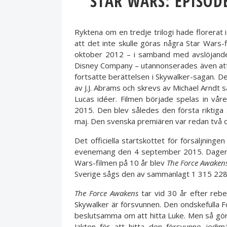
STAR WARS: EPISOD
Ryktena om en tredje trilogi hade florerat
att det inte skulle göras några Star Wars-
oktober 2012 – i samband med avslöjandet
Disney Company – utannonserades även att 
fortsatte berättelsen i Skywalker-sagan. D
av J.J. Abrams och skrevs av Michael Arndt
Lucas idéer. Filmen började spelas in v
2015. Den blev således den första riktiga
maj. Den svenska premiären var redan två d
Det officiella startskottet för försäljninge
evenemang den 4 september 2015. Dagen b
Wars-filmen på 10 år blev
The Force Awaken
Sverige sågs den av sammanlagt 1 315 228
The Force Awakens
tar vid 30 år efter reb
Skywalker är försvunnen. Den ondskefulla Fö
beslutsamma om att hitta Luke. Men så gö
Jakten för att hitta den försvunne jedi