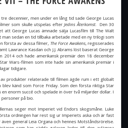
E VII – THE FORCE AWAKENS
 i tre decennier, men under en lång tid sade George Lucas
filmer som skulle utspelas efter
Jedins Återkomst
. Den 30
 att George Lucas ämnade sälja Lucasfilm till The Walt
man sedan en tid tillbaka arbetade med en ny trilogi som
en första av dessa filmer,
The Force Awakens
, regisserades
 samt Lawrance Kasdan och J.J. Abrams löst baserat George
åren 2014 och hade amerikansk premiär den 18 december
 Star Wars-filmen som inte hade sin amerikansk premiär i
agar tidigare.
n av produkter relaterade till filmen ägde rum i ett globalt
lev känd som Force Friday. Som den första riktiga Star
s
en enorm succé och spelade in över två miljarder dollar. I
 personer på bio.
ellernas seger mot Imperiet vid Endors skogsmåne. Luke
rsta ordningen har rest sig ur Imperiets aska och är fast
r även general Leia Organa och hennes Motståndsrörelse.
mästaren som kan rädda galaxen leder till den avlägsna