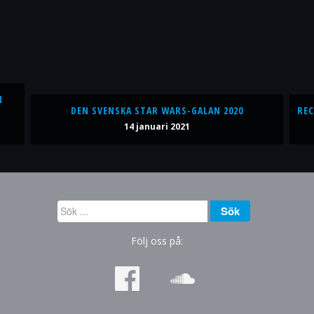
N
DEN SVENSKA STAR WARS-GALAN 2020
REC
14 januari 2021
Sök
Sök
...
Följ oss på: