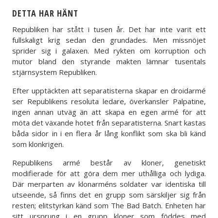
DETTA HAR HÄNT
Republiken har stått i tusen år. Det har inte varit ett
fullskaligt krig sedan den grundades. Men missnöjet
sprider sig i galaxen. Med rykten om korruption och
mutor bland den styrande makten lämnar tusentals
stjärnsystem Republiken.
Efter upptäckten att separatisterna skapar en droidarmé
ser Republikens resoluta ledare, överkansler Palpatine,
ingen annan utväg än att skapa en egen armé för att
möta det växande hotet från separatisterna. Snart kastas
båda sidor in i en flera år lång konflikt som ska bli känd
som klonkrigen.
Republikens armé består av kloner, genetiskt
modifierade för att göra dem mer uthålliga och lydiga.
Där merparten av klonarméns soldater var identiska till
utseende, så finns det en grupp som särskiljer sig från
resten; elitstyrkan känd som The Bad Batch. Enheten har
sitt ursprung i en grupp kloner som föddes med