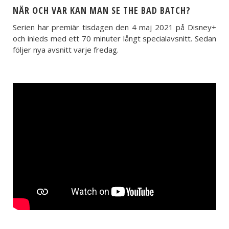
NÄR OCH VAR KAN MAN SE THE BAD BATCH?
Serien har premiär tisdagen den 4 maj 2021 på Disney+
och inleds med ett 70 minuter långt specialavsnitt. Sedan
följer nya avsnitt varje fredag.