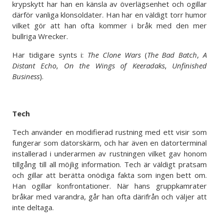
krypskytt har han en känsla av överlägsenhet och ogillar
därför vanliga klonsoldater. Han har en väldigt torr humor
vilket gör att han ofta kommer i bråk med den mer
bullriga Wrecker.
Har tidigare synts i:
The Clone Wars
(
The Bad Batch
,
A
Distant Echo
,
On the Wings of Keeradaks
,
Unfinished
Business
).
Tech
Tech använder en modifierad rustning med ett visir som
fungerar som datorskärm, och har även en datorterminal
installerad i underarmen av rustningen vilket gav honom
tillgång till all möjlig information. Tech är väldigt pratsam
och gillar att berätta onödiga fakta som ingen bett om.
Han ogillar konfrontationer. När hans gruppkamrater
bråkar med varandra, går han ofta därifrån och väljer att
inte deltaga.