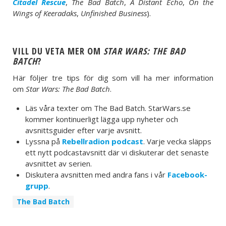
Citadel Rescue
,
The Bad Batch
,
A Distant Echo
,
On the
Wings of Keeradaks
,
Unfinished Business
).
VILL DU VETA MER OM
STAR WARS: THE BAD
BATCH
?
Här följer tre tips för dig som vill ha mer information
om
Star Wars: The Bad Batch
.
Läs våra texter om The Bad Batch. StarWars.se
kommer kontinuerligt lägga upp nyheter och
avsnittsguider efter varje avsnitt.
Lyssna på
Rebellradion podcast
. Varje vecka släpps
ett nytt podcastavsnitt där vi diskuterar det senaste
avsnittet av serien.
Diskutera avsnitten med andra fans i vår
Facebook-
grupp
.
The Bad Batch