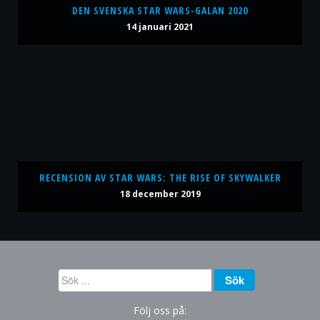
DEN SVENSKA STAR WARS-GALAN 2020
14 januari 2021
RECENSION AV STAR WARS: THE RISE OF SKYWALKER
18 december 2019
Sök
Sök
...
Följ oss på: