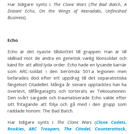
Har tidigare synts i:
The Clone Wars
(
The Bad Batch
,
A
Distant Echo
,
On the Wings of Keeradaks
,
Unfinished
Business
).
Echo
Echo är det nyaste tillskottet till gruppen. Han är till
skillnad mot de andra en genetisk vanlig klonsoldat och
känd för att alltid lyda order. Echo hade en lysande karriär
som ARC-soldat i den berömda 501:a legionen men
befarades död efter ett uppdrag till det separatistiska
fängelset Citadellet. Många år senare upptäcktes han ha
överlevt, tillfångatagits och torterats av Teknounionen.
Den svårt sargade och traumatiserade Echo valde efter
sitt fritagande att följa och gå med i den grupp som
räddade honom: The Bad Batch.
Har tidigare synts i:
The Clone Wars
(
Clone Cadets
,
Rookies
,
ARC Troopers
,
The Citadel
,
Counterattack
,