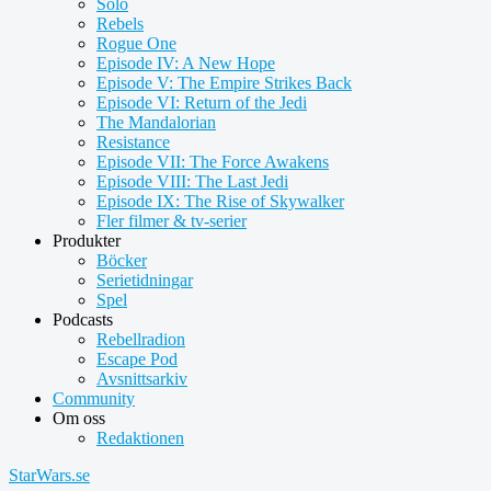
Solo
Rebels
Rogue One
Episode IV: A New Hope
Episode V: The Empire Strikes Back
Episode VI: Return of the Jedi
The Mandalorian
Resistance
Episode VII: The Force Awakens
Episode VIII: The Last Jedi
Episode IX: The Rise of Skywalker
Fler filmer & tv-serier
Produkter
Böcker
Serietidningar
Spel
Podcasts
Rebellradion
Escape Pod
Avsnittsarkiv
Community
Om oss
Redaktionen
StarWars.se