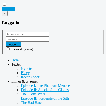
Logga in
×
Logga in
Logga in
Kom ihåg mig
Hem
Texter
Nyheter
Blogg
Recensioner
Filmer & tv-serier
Episode I: The Phantom Menace
Episode II: Attack of the Clones
The Clone Wars
Episode III: Revenge of the Sith
The Bad Batch