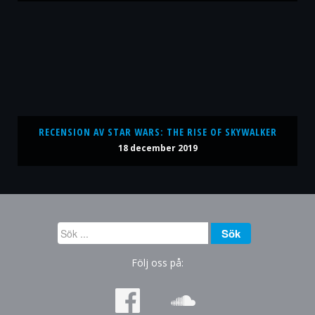
RECENSION AV STAR WARS: THE RISE OF SKYWALKER
18 december 2019
Sök
Sök
...
Följ oss på: