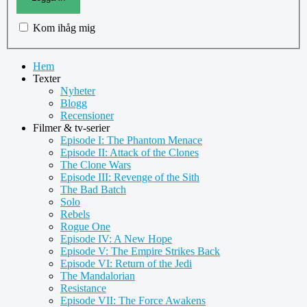
Kom ihåg mig
Hem
Texter
Nyheter
Blogg
Recensioner
Filmer & tv-serier
Episode I: The Phantom Menace
Episode II: Attack of the Clones
The Clone Wars
Episode III: Revenge of the Sith
The Bad Batch
Solo
Rebels
Rogue One
Episode IV: A New Hope
Episode V: The Empire Strikes Back
Episode VI: Return of the Jedi
The Mandalorian
Resistance
Episode VII: The Force Awakens