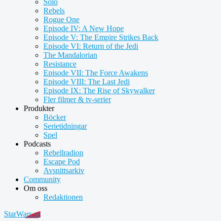
Solo
Rebels
Rogue One
Episode IV: A New Hope
Episode V: The Empire Strikes Back
Episode VI: Return of the Jedi
The Mandalorian
Resistance
Episode VII: The Force Awakens
Episode VIII: The Last Jedi
Episode IX: The Rise of Skywalker
Fler filmer & tv-serier
Produkter
Böcker
Serietidningar
Spel
Podcasts
Rebellradion
Escape Pod
Avsnittsarkiv
Community
Om oss
Redaktionen
StarWars.se