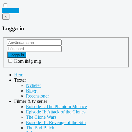
Logga in
×
Logga in
Logga in
Kom ihåg mig
Hem
Texter
Nyheter
Blogg
Recensioner
Filmer & tv-serier
Episode I: The Phantom Menace
Episode II: Attack of the Clones
The Clone Wars
Episode III: Revenge of the Sith
The Bad Batch