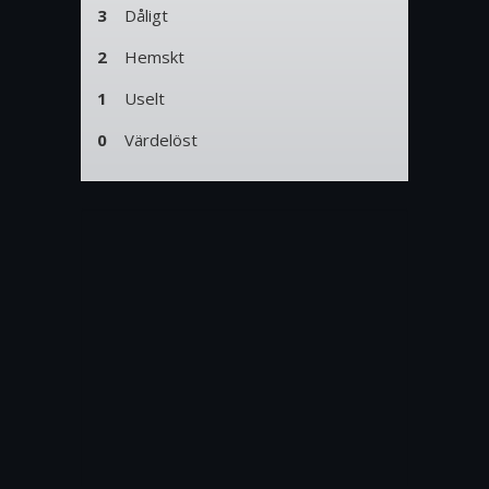
3
Dåligt
2
Hemskt
1
Uselt
0
Värdelöst