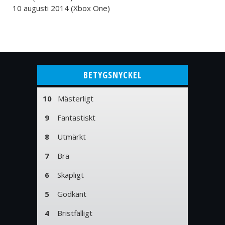
10 augusti 2014 (Xbox One)
BETYGSNYCKEL
10
Mästerligt
9
Fantastiskt
8
Utmärkt
7
Bra
6
Skapligt
5
Godkänt
4
Bristfälligt