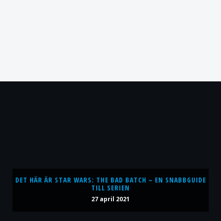
DET HÄR ÄR STAR WARS: THE BAD BATCH – EN SNABBGUIDE
TILL SERIEN
27 april 2021