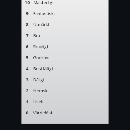
10
Mästerligt
9
Fantastiskt
8
Utmärkt
7
Bra
6
Skapligt
5
Godkänt
4
Bristfälligt
3
Dåligt
2
Hemskt
1
Uselt
0
Värdelöst