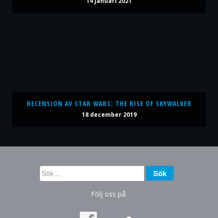
14 januari 2021
RECENSION AV STAR WARS: THE RISE OF SKYWALKER
18 december 2019
Sök
Sök
...
Följ oss på: