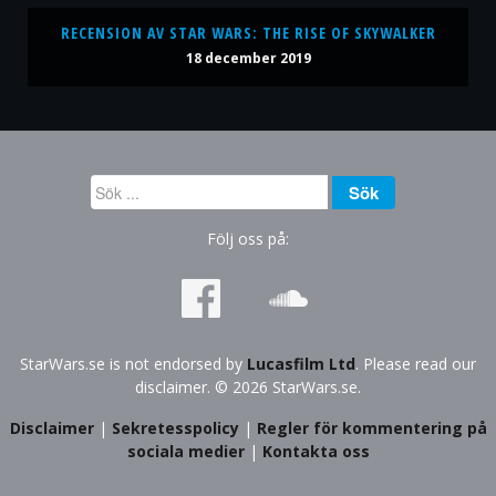
RECENSION AV STAR WARS: THE RISE OF SKYWALKER
18 december 2019
Sök
Sök
...
Följ oss på:
StarWars.se is not endorsed by
Lucasfilm Ltd
. Please read our
disclaimer. © 2026 StarWars.se.
Disclaimer
|
Sekretesspolicy
|
Regler för kommentering på
sociala medier
|
Kontakta oss