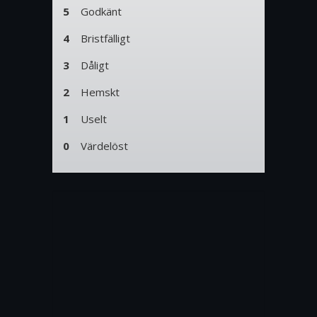
5
Godkänt
4
Bristfälligt
3
Dåligt
2
Hemskt
1
Uselt
0
Värdelöst