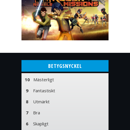
BETYGSNYCKEL
10
Mästerligt
9
Fantastiskt
8
Utmärkt
7
Bra
6
Skapligt