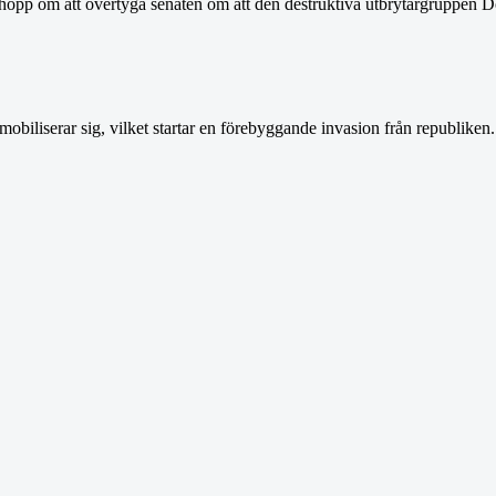
nt i hopp om att övertyga senaten om att den destruktiva utbrytargruppen
obiliserar sig, vilket startar en förebyggande invasion från republiken