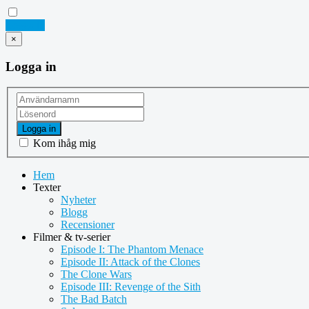
Logga in
×
Logga in
Logga in
Kom ihåg mig
Hem
Texter
Nyheter
Blogg
Recensioner
Filmer & tv-serier
Episode I: The Phantom Menace
Episode II: Attack of the Clones
The Clone Wars
Episode III: Revenge of the Sith
The Bad Batch