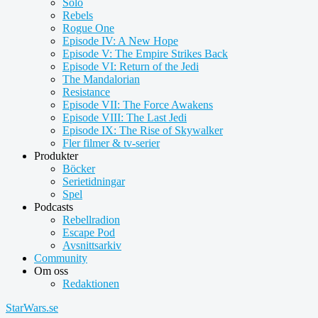
Solo
Rebels
Rogue One
Episode IV: A New Hope
Episode V: The Empire Strikes Back
Episode VI: Return of the Jedi
The Mandalorian
Resistance
Episode VII: The Force Awakens
Episode VIII: The Last Jedi
Episode IX: The Rise of Skywalker
Fler filmer & tv-serier
Produkter
Böcker
Serietidningar
Spel
Podcasts
Rebellradion
Escape Pod
Avsnittsarkiv
Community
Om oss
Redaktionen
StarWars.se