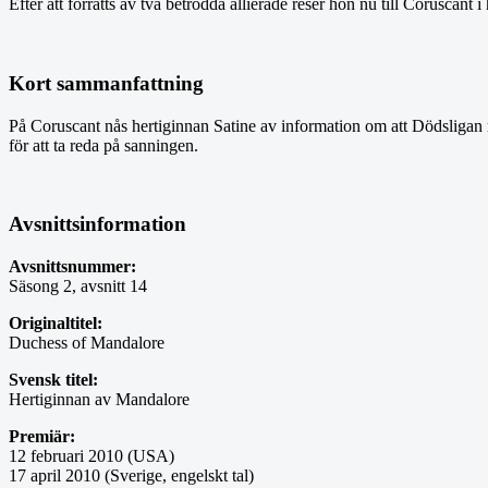
Efter att förråtts av två betrodda allierade reser hon nu till Corusca
Kort sammanfattning
På Coruscant nås hertiginnan Satine av information om att Dödsligan m
för att ta reda på sanningen.
Avsnittsinformation
Avsnittsnummer:
Säsong 2, avsnitt 14
Originaltitel:
Duchess of Mandalore
Svensk titel:
Hertiginnan av Mandalore
Premiär:
12 februari 2010 (USA)
17 april 2010 (Sverige, engelskt tal)