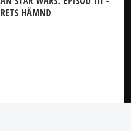
N STAR WARS: EPISOD III -
RETS HÄMND