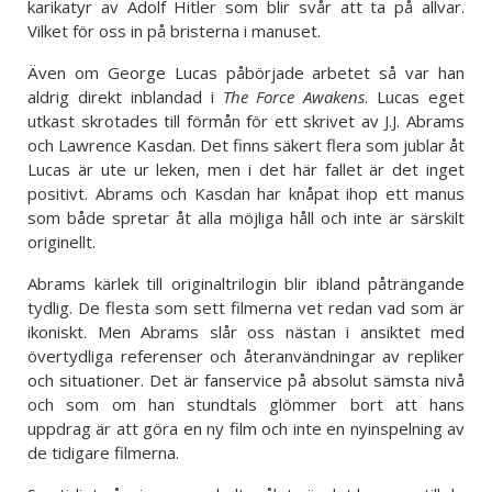
karikatyr av Adolf Hitler som blir svår att ta på allvar.
Vilket för oss in på bristerna i manuset.
Även om George Lucas påbörjade arbetet så var han
aldrig direkt inblandad i
The Force Awakens
. Lucas eget
utkast skrotades till förmån för ett skrivet av J.J. Abrams
och Lawrence Kasdan. Det finns säkert flera som jublar åt
Lucas är ute ur leken, men i det här fallet är det inget
positivt. Abrams och Kasdan har knåpat ihop ett manus
som både spretar åt alla möjliga håll och inte är särskilt
originellt.
Abrams kärlek till originaltrilogin blir ibland påträngande
tydlig. De flesta som sett filmerna vet redan vad som är
ikoniskt. Men Abrams slår oss nästan i ansiktet med
övertydliga referenser och återanvändningar av repliker
och situationer. Det är fanservice på absolut sämsta nivå
och som om han stundtals glömmer bort att hans
uppdrag är att göra en ny film och inte en nyinspelning av
de tidigare filmerna.