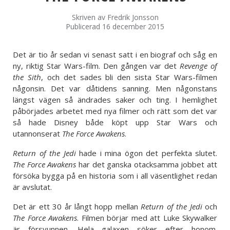
Skriven av
Fredrik Jonsson
Publicerad 16 december 2015
Det är tio år sedan vi senast satt i en biograf och såg en
ny, riktig Star Wars-film. Den gången var det
Revenge of
the Sith
, och det sades bli den sista Star Wars-filmen
någonsin. Det var dåtidens sanning. Men någonstans
längst vägen så ändrades saker och ting. I hemlighet
påbörjades arbetet med nya filmer och rätt som det var
så hade Disney både köpt upp Star Wars och
utannonserat
The Force Awakens
.
Return of the Jedi
hade i mina ögon det perfekta slutet.
The Force Awakens
har det ganska otacksamma jobbet att
försöka bygga på en historia som i all väsentlighet redan
är avslutat.
Det är ett 30 år långt hopp mellan
Return of the Jedi
och
The Force Awakens
. Filmen börjar med att Luke Skywalker
är försvunnen. Hela galaxen söker efter honom.