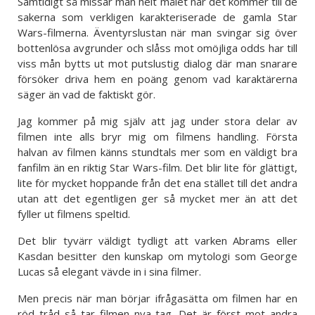
Samtidigt så missar man helt målet när det kommer till de
sakerna som verkligen karakteriserade de gamla Star
Wars-filmerna. Äventyrslustan när man svingar sig över
bottenlösa avgrunder och slåss mot omöjliga odds har till
viss mån bytts ut mot putslustig dialog där man snarare
försöker driva hem en poäng genom vad karaktärerna
säger än vad de faktiskt gör.
Jag kommer på mig själv att jag under stora delar av
filmen inte alls bryr mig om filmens handling. Första
halvan av filmen känns stundtals mer som en väldigt bra
fanfilm än en riktig Star Wars-film. Det blir lite för glättigt,
lite för mycket hoppande från det ena stället till det andra
utan att det egentligen ger så mycket mer än att det
fyller ut filmens speltid.
Det blir tyvärr väldigt tydligt att varken Abrams eller
Kasdan besitter den kunskap om mytologi som George
Lucas så elegant vävde in i sina filmer.
Men precis när man börjar ifrågasätta om filmen har en
röd tråd så tar filmen nya tag. Det är först mot andra