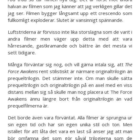
halvan av filmen som jag känner att jag verkligen gillar det
jag ser. Filmen bygger långsamt upp ett crescendo som
fullkomligt exploderar. Slutet är vansinnigt spännande.
Luftstriderna är förvisso inte lika storslagna som de varit i
andra filmer men väger upp detta med att vara
hårresande, gastkramande och bättre än det mesta vi
sett tidigare.
Många förväntar sig nog, och vill gärna intala sig, att
The
Force Awakens
rent stilistiskt är närmare originaltrilogin än
prequeltrilogin. Det stämmer inte. Om man skulle sätta
prequeltrilogin och originaltrilogin på en axel med en viss
distans mellan sig så skulle man nog placera ut The Force
Awakens ännu längre bort från originaltrilogin än vad
prequelfilmerna är.
Det borde även vara förväntat. Alla filmer är sprungna ur
sin egen tid och har sin egen unika stil och ton. Men
istället för att låta det vara en last så anser jag att man
bör omfamna det som gör såväl trilogierna som de