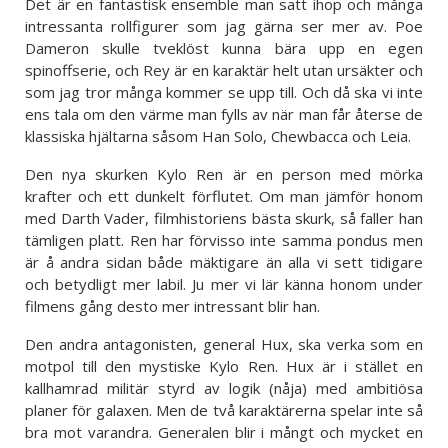
Det är en fantastisk ensemble man satt ihop och många
intressanta rollfigurer som jag gärna ser mer av. Poe
Dameron skulle tveklöst kunna bära upp en egen
spinoffserie, och Rey är en karaktär helt utan ursäkter och
som jag tror många kommer se upp till. Och då ska vi inte
ens tala om den värme man fylls av när man får återse de
klassiska hjältarna såsom Han Solo, Chewbacca och Leia.
Den nya skurken Kylo Ren är en person med mörka
krafter och ett dunkelt förflutet. Om man jämför honom
med Darth Vader, filmhistoriens bästa skurk, så faller han
tämligen platt. Ren har förvisso inte samma pondus men
är å andra sidan både mäktigare än alla vi sett tidigare
och betydligt mer labil. Ju mer vi lär känna honom under
filmens gång desto mer intressant blir han.
Den andra antagonisten, general Hux, ska verka som en
motpol till den mystiske Kylo Ren. Hux är i stället en
kallhamrad militär styrd av logik (nåja) med ambitiösa
planer för galaxen. Men de två karaktärerna spelar inte så
bra mot varandra. Generalen blir i mångt och mycket en