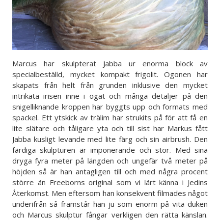
Marcus har skulpterat Jabba ur enorma block av
specialbeställd, mycket kompakt frigolit. Ögonen har
skapats från helt från grunden inklusive den mycket
intrikata irisen inne i ögat och många detaljer på den
snigelliknande kroppen har byggts upp och formats med
spackel. Ett ytskick av trälim har strukits på för att få en
lite slätare och tåligare yta och till sist har Markus fått
Jabba kusligt levande med lite färg och sin airbrush. Den
färdiga skulpturen är imponerande och stor. Med sina
dryga fyra meter på längden och ungefär två meter på
höjden så är han antagligen till och med några procent
större än Freeborns original som vi lärt känna i Jedins
Återkomst. Men eftersom han konsekvent filmades något
underifrån så framstår han ju som enorm på vita duken
och Marcus skulptur fångar verkligen den rätta känslan.