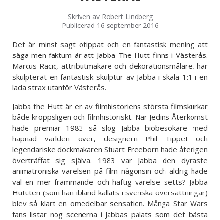
Skriven av
Robert Lindberg
Publicerad 16 september 2016
Det är minst sagt otippat och en fantastisk mening att
säga men faktum är att Jabba The Hutt finns i Västerås.
Marcus Racic, attributmakare och dekorationsmålare, har
skulpterat en fantastisk skulptur av Jabba i skala 1:1 i en
lada strax utanför Västerås.
Jabba the Hutt är en av filmhistoriens största filmskurkar
både kroppsligen och filmhistoriskt. När Jedins Återkomst
hade premiär 1983 så slog Jabba biobesökare med
häpnad världen över, designern Phil Tippet och
legendariske dockmakaren Stuart Freeborn hade återigen
överträffat sig själva. 1983 var Jabba den dyraste
animatroniska varelsen på film någonsin och aldrig hade
väl en mer främmande och häftig varelse setts? Jabba
Hututen (som han ibland kallats i svenska översättningar)
blev så klart en omedelbar sensation. Många Star Wars
fans listar nog scenerna i Jabbas palats som det bästa