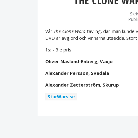
THE CLONE WA
Skr
Publ
Vår
The Clone Wars
-tävling, där man kunde 
DVD är avgjord och vinnarna utsedda. Stort 
1:a - 3:e pris
Oliver Näslund-Enberg, Växjö
Alexander Persson, Svedala
Alexander Zetterström, Skurup
StarWars.se