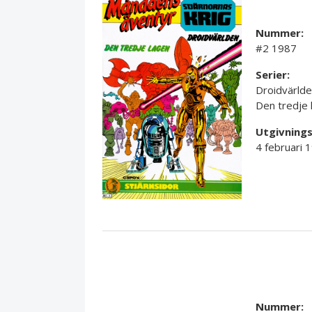
Nummer:
#2 1987
Serier:
Droidvärld
Den tredje 
Utgivning
4 februari 
Nummer: