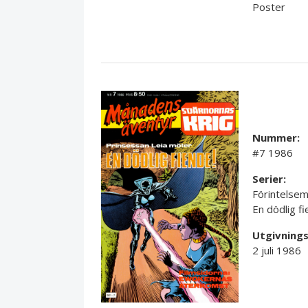
Poster
Nummer:
#7 1986
Serier:
Förintelse
En dödlig f
Utgivning
2 juli 1986