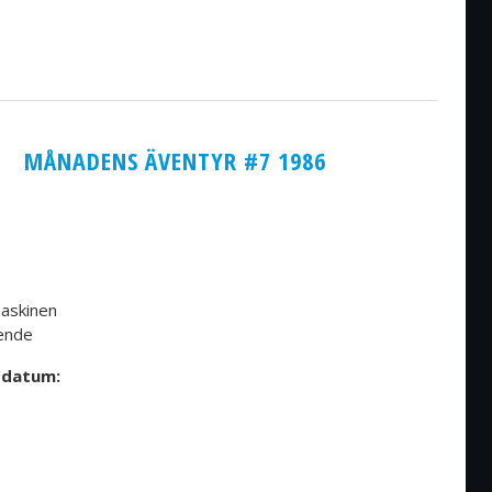
MÅNADENS ÄVENTYR #7 1986
maskinen
iende
sdatum: