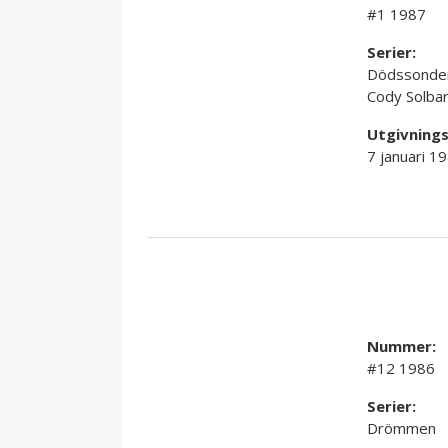
#1 1987
Serier:
Dödssonde
Cody Solba
Utgivning
7 januari 1
Nummer:
#12 1986
Serier:
Drömmen