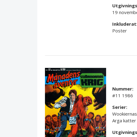
Utgivning
19 novemb
Inkluderat
Poster
Nummer:
#11 1986
Serier:
Wookiernas
Arga katter 
Utgivning