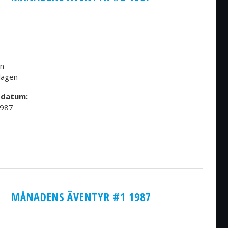
en
lagen
sdatum:
1987
MÅNADENS ÄVENTYR #1 1987