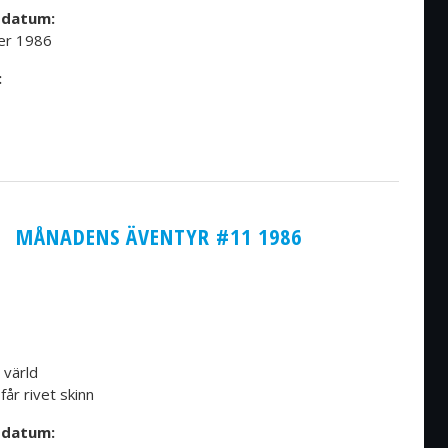
sdatum:
er 1986
:
MÅNADENS ÄVENTYR #11 1986
 värld
får rivet skinn
sdatum: