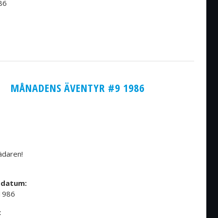
86
MÅNADENS ÄVENTYR #9 1986
ädaren!
sdatum:
 1986
: