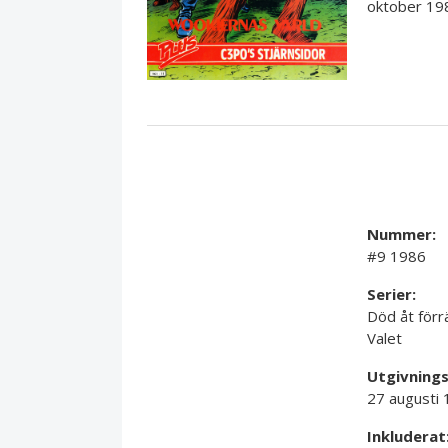
oktober 19
Nummer:
#9 1986
Serier:
Död åt förr
Valet
Utgivning
27 augusti
Inkluderat