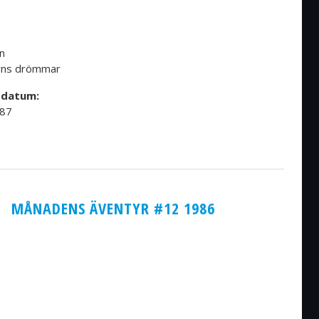
n
rns drömmar
sdatum:
987
MÅNADENS ÄVENTYR #12 1986