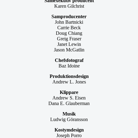
Samexekutiv producent
Karen Gilchrist
Samproducenter
John Bartnicki
Carrie Beck
Doug Chiang
Greig Fraser
Janet Lewin
Jason McGatlin
Chefsfotograf
Baz Idoine
Produktionsdesign
Andrew L. Jones
Klippare
Andrew S. Eisen
Dana E. Glauberman
Musik
Ludwig Göransson
Kostymdesign
Joseph Porro