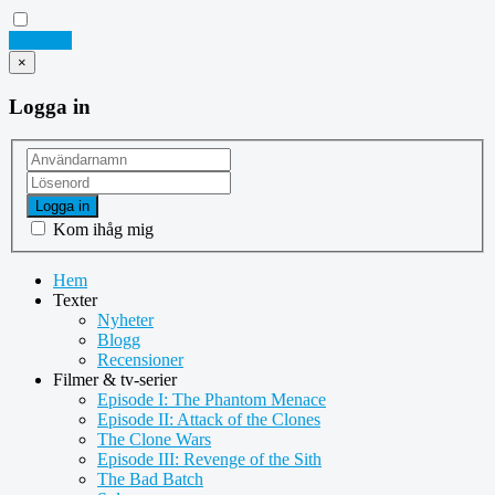
Logga in
×
Logga in
Logga in
Kom ihåg mig
Hem
Texter
Nyheter
Blogg
Recensioner
Filmer & tv-serier
Episode I: The Phantom Menace
Episode II: Attack of the Clones
The Clone Wars
Episode III: Revenge of the Sith
The Bad Batch