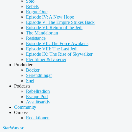
Solo
Rebels
Rogue One
Episode IV: A New Hope
Episode V: The Empire Strikes Back
Episode VI: Return of the Jedi
The Mandalorian
Resistance
Episode VII: The Force Awakens
Episode VIII: The Last Jedi
Episode IX: The Rise of Skywalker
Fler filmer & tv-serier
Produkter
Böcker
Serietidningar
Spel
Podcasts
Rebellradion
Escape Pod
Avsnittsarkiv
Community
Om oss
Redaktionen
StarWars.se