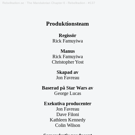
Rebellradion.se
·
The Mandalorian Chapter 6 - Rebellradion - #137
Produktionsteam
Regissör
Rick Famuyiwa
Manus
Rick Famuyiwa
Christopher Yost
Skapad av
Jon Favreau
Baserad på Star Wars av
George Lucas
Exekutiva producenter
Jon Favreau
Dave Filoni
Kathleen Kennedy
Colin Wilson