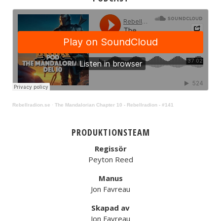
Rebellradion.se
·
The Mandalorian Chapter 10 - Rebellradion - #141
PRODUKTIONSTEAM
Regissör
Peyton Reed
Manus
Jon Favreau
Skapad av
Jon Favreau