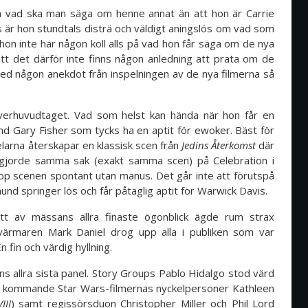
ch vad ska man säga om henne annat än att hon är Carrie
 är hon stundtals disträ och väldigt aningslös om vad som
 hon inte har någon koll alls på vad hon får säga om de nya
att det därför inte finns någon anledning att prata om de
ed någon anekdot från inspelningen av de nya filmerna så
 överhuvudtaget. Vad som helst kan hända när hon får en
d Gary Fisher som tycks ha en aptit för ewoker. Bäst för
larna återskapar en klassisk scen från
Jedins Återkomst
där
 gjorde samma sak (exakt samma scen) på Celebration i
pp scenen spontant utan manus. Det går inte att förutspå
hund springer lös och får påtaglig aptit för Warwick Davis.
t av mässans allra finaste ögonblick ägde rum strax
värmaren Mark Daniel drog upp alla i publiken som var
n fin och värdig hyllning.
 allra sista panel. Story Groups Pablo Hidalgo stod värd
 kommande Star Wars-filmernas nyckelpersoner Kathleen
III
) samt regissörsduon Christopher Miller och Phil Lord