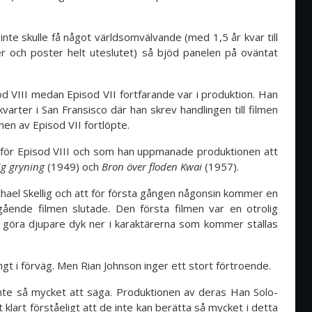
inte skulle få något världsomvälvande (med 1,5 år kvar till
r och poster helt uteslutet) så bjöd panelen på oväntat
d VIII medan Episod VII fortfarande var i produktion. Han
rter i San Fransisco där han skrev handlingen till filmen
en av Episod VII fortlöpte.
inför Episod VIII och som han uppmanade produktionen att
ig gryning
(1949) och
Bron över floden Kwai
(1957).
hael Skellig och att för första gången någonsin kommer en
gående filmen slutade. Den första filmen var en otrolig
 göra djupare dyk ner i karaktärerna som kommer ställas
ångt i förväg. Men Rian Johnson inger ett stort förtroende.
inte så mycket att säga. Produktionen av deras Han Solo-
lt klart förståeligt att de inte kan berätta så mycket i detta