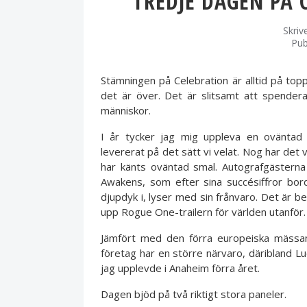
TREDJE DAGEN PÅ 
Skriv
Pub
Stämningen på Celebration är alltid på topp
det är över. Det är slitsamt att spende
människor.
I år tycker jag mig uppleva en oväntad 
levererat på det sätt vi velat. Nog har det
har känts oväntad smal. Autografgästerna 
Awakens, som efter sina succésiffror bor
djupdyk i, lyser med sin frånvaro. Det är
upp Rogue One-trailern för världen utanför. 
Jämfört med den förra europeiska mässan
företag har en större närvaro, däribland L
jag upplevde i Anaheim förra året.
Dagen bjöd på två riktigt stora paneler.