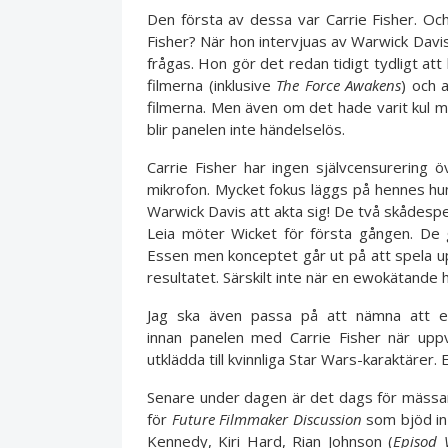
Den första av dessa var Carrie Fisher. O
Fisher? När hon intervjuas av Warwick Davis
frågas. Hon gör det redan tidigt tydligt att
filmerna (inklusive
The Force Awakens
) och 
filmerna. Men även om det hade varit kul m
blir panelen inte händelselös.
Carrie Fisher har ingen självcensurering
mikrofon. Mycket fokus läggs på hennes hun
Warwick Davis att akta sig! De två skådespe
Leia möter Wicket för första gången. De
Essen men konceptet går ut på att spela u
resultatet. Särskilt inte när en ewokätande 
Jag ska även passa på att nämna att et
innan panelen med Carrie Fisher när upp
utklädda till kvinnliga Star Wars-karaktärer. E
Senare under dagen är det dags för mässans
för
Future Filmmaker Discussion
som bjöd in
Kennedy, Kiri Hard, Rian Johnson (
Episod V