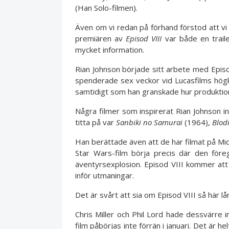
(Han Solo-filmen).
Även om vi redan på förhand förstod att vi 
premiären av
Episod VIII
var både en traile
mycket information.
Rian Johnson började sitt arbete med Episo
spenderade sex veckor vid Lucasfilms högkva
samtidigt som han granskade hur produktion
Några filmer som inspirerat Rian Johnson 
titta på var
Sanbiki no Samurai
(1964),
Blod
Han berättade även att de har filmat på Mic
Star Wars-film börja precis där den före
äventyrsexplosion. Episod VIII kommer att
inför utmaningar.
Det är svårt att sia om Episod VIII så här l
Chris Miller och Phil Lord hade dessvärre 
film påbörjas inte förrän i januari. Det är he