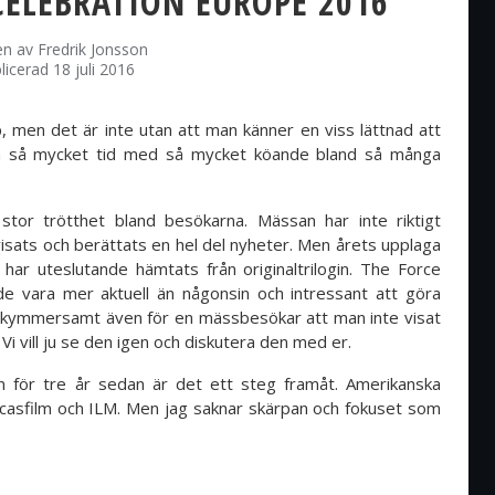
CELEBRATION EUROPE 2016
en av
Fredrik Jonsson
licerad 18 juli 2016
, men det är inte utan att man känner en viss lättnad att
ra så mycket tid med så mycket köande bland så många
stor trötthet bland besökarna. Mässan har inte riktigt
 visats och berättats en hel del nyheter. Men årets upplaga
har uteslutande hämtats från originaltrilogin. The Force
de vara mer aktuell än någonsin och intressant att göra
 bekymmersamt även för en mässbesökar att man inte visat
Vi vill ju se den igen och diskutera den med er.
 för tre år sedan är det ett steg framåt. Amerikanska
ucasfilm och ILM. Men jag saknar skärpan och fokuset som