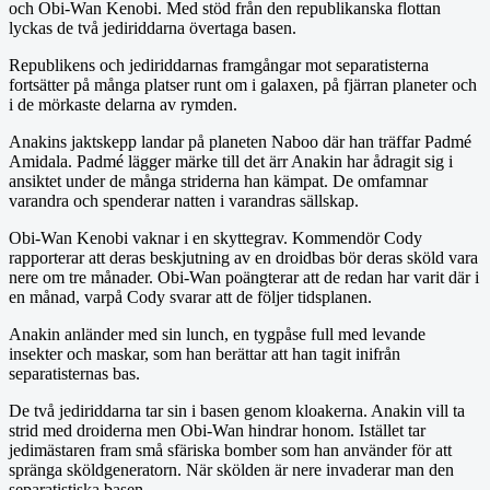
och Obi-Wan Kenobi. Med stöd från den republikanska flottan
lyckas de två jediriddarna övertaga basen.
Republikens och jediriddarnas framgångar mot separatisterna
fortsätter på många platser runt om i galaxen, på fjärran planeter och
i de mörkaste delarna av rymden.
Anakins jaktskepp landar på planeten Naboo där han träffar Padmé
Amidala. Padmé lägger märke till det ärr Anakin har ådragit sig i
ansiktet under de många striderna han kämpat. De omfamnar
varandra och spenderar natten i varandras sällskap.
Obi-Wan Kenobi vaknar i en skyttegrav. Kommendör Cody
rapporterar att deras beskjutning av en droidbas bör deras sköld vara
nere om tre månader. Obi-Wan poängterar att de redan har varit där i
en månad, varpå Cody svarar att de följer tidsplanen.
Anakin anländer med sin lunch, en tygpåse full med levande
insekter och maskar, som han berättar att han tagit inifrån
separatisternas bas.
De två jediriddarna tar sin i basen genom kloakerna. Anakin vill ta
strid med droiderna men Obi-Wan hindrar honom. Istället tar
jedimästaren fram små sfäriska bomber som han använder för att
spränga sköldgeneratorn. När skölden är nere invaderar man den
separatistiska basen.