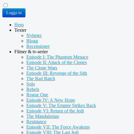
Logga in
Hem
Texter
Nyheter
Blogg
Recensioner
Filmer & tv-serier
Episode I: The Phantom Menace
Episode II: Attack of the Clones
The Clone Wars
Episode III: Revenge of the Sith
The Bad Batch
Solo
Rebels
Rogue One
Episode IV: A New Hope
Episode V: The Empire Strikes Back
Episode VI: Return of the Jedi
The Mandalorian
Resistance
Episode VII: The Force Awakens
Episode VIII: The Last Jedi