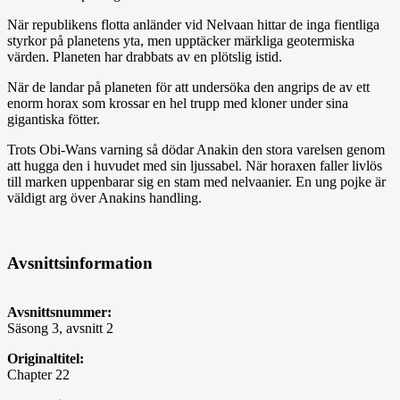
När republikens flotta anländer vid Nelvaan hittar de inga fientliga
styrkor på planetens yta, men upptäcker märkliga geotermiska
värden. Planeten har drabbats av en plötslig istid.
När de landar på planeten för att undersöka den angrips de av ett
enorm horax som krossar en hel trupp med kloner under sina
gigantiska fötter.
Trots Obi-Wans varning så dödar Anakin den stora varelsen genom
att hugga den i huvudet med sin ljussabel. När horaxen faller livlös
till marken uppenbarar sig en stam med nelvaanier. En ung pojke är
väldigt arg över Anakins handling.
Avsnittsinformation
Avsnittsnummer:
Säsong 3, avsnitt 2
Originaltitel:
Chapter 22