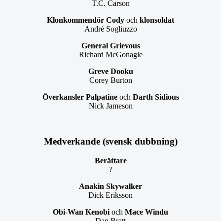
T.C. Carson
Klonkommendör Cody
och
klonsoldat
André Sogliuzzo
General Grievous
Richard McGonagle
Greve Dooku
Corey Burton
Överkansler Palpatine
och
Darth Sidious
Nick Jameson
Medverkande (svensk dubbning)
Berättare
?
Anakin Skywalker
Dick Eriksson
Obi-Wan Kenobi
och
Mace Windu
Dan Bratt