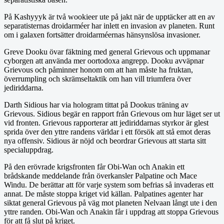
På Kashyyyk är två wookieer ute på jakt när de upptäcker att en av
separatisternas droidarméer har inlett en invasion av planeten. Runt
om i galaxen fortsätter droidarméernas hänsynslösa invasioner.
Greve Dooku övar fäktning med general Grievous och uppmanar
cyborgen att använda mer oortodoxa angrepp. Dooku avväpnar
Grievous och påminner honom om att han måste ha fruktan,
överrumpling och skrämseltaktik om han vill triumfera över
jediriddarna.
Darth Sidious har via hologram tittat på Dookus träning av
Grievous. Sidious begär en rapport från Grievous om hur läget ser ut
vid fronten. Grievous rapporterar att jediriddarnas styrkor är glest
sprida över den yttre randens världar i ett försök att stå emot deras
nya offensiv. Sidious är nöjd och beordrar Grievous att starta sitt
specialuppdrag.
På den erövrade krigsfronten får Obi-Wan och Anakin ett
brådskande meddelande från överkansler Palpatine och Mace
Windu. De berättar att för varje system som befrias så invaderas ett
annat. De måste stoppa kriget vid källan. Palpatines agenter har
siktat general Grievous på väg mot planeten Nelvaan långt ute i den
yttre randen. Obi-Wan och Anakin får i uppdrag att stoppa Grievous
för att få slut på kriget.