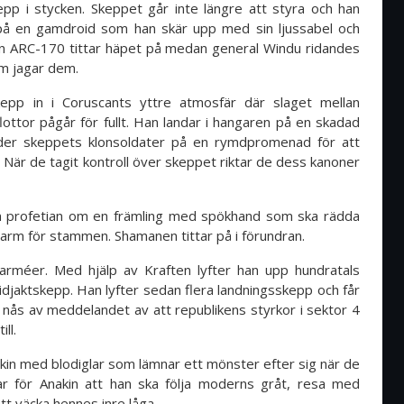
epp i stycken. Skeppet går inte längre att styra och han
 på en gamdroid som han skär upp med sin ljussabel och
i en ARC-170 tittar häpet på medan general Windu ridandes
m jagar dem.
epp in i Coruscants yttre atmosfär där slaget mellan
lottor pågår för fullt. Han landar i hangaren på en skadad
leder skeppets klonsoldater på en rymdpromenad för att
När de tagit kontroll över skeppet riktar de dess kanoner
en profetian om en främling med spökhand som ska rädda
arm för stammen. Shamanen tittar på i förundran.
arméer. Med hjälp av Kraften lyfter han upp hundratals
oidjaktskepp. Han lyfter sedan flera landningsskepp och får
nås av meddelandet av att republikens styrkor i sektor 4
ll.
kin med blodiglar som lämnar ett mönster efter sig när de
ar för Anakin att han ska följa moderns gråt, resa med
tt väcka hennes inre låga.