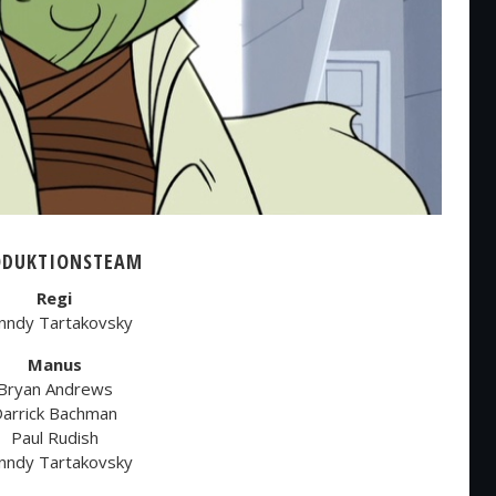
ODUKTIONSTEAM
Regi
nndy Tartakovsky
Manus
Bryan Andrews
arrick Bachman
Paul Rudish
nndy Tartakovsky