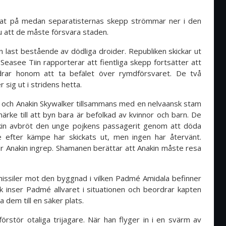
ckat på medan separatisternas skepp strömmar ner i den
 att de måste försvara staden.
n last bestående av dödliga droider. Republiken skickar ut
 Seasee Tiin rapporterar att fientliga skepp fortsätter att
rar honom att ta befälet över rymdförsvaret. De två
 sig ut i stridens hetta.
 och Anakin Skywalker tillsammans med en nelvaansk stam
rke till att byn bara är befolkad av kvinnor och barn. De
nakin avbröt den unge pojkens passagerit genom att döda
 efter kämpe har skickats ut, men ingen har återvänt.
r Anakin ingrep. Shamanen berättar att Anakin måste resa
issiler mot den byggnad i vilken Padmé Amidala befinner
 inser Padmé allvaret i situationen och beordrar kapten
 dem till en säker plats.
stör otaliga trijagare. När han flyger in i en svärm av