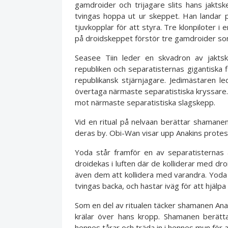
gamdroider och trijagare slits hans jaktsk
tvingas hoppa ut ur skeppet. Han landar
tjuvkopplar för att styra. Tre klonpiloter 
på droidskeppet förstör tre gamdroider so
Seasee Tiin leder en skvadron av jaktsk
republiken och separatisternas gigantiska f
republikansk stjärnjagare. Jedimästaren 
övertaga närmaste separatistiska kryssare. 
mot närmaste separatistiska slagskepp.
Vid en ritual på nelvaan berättar shaman
deras by. Obi-Wan visar upp Anakins protes
Yoda står framför en av separatisternas 
droidekas i luften där de kolliderar med dr
även dem att kollidera med varandra. Yoda 
tvingas backa, och hastar iväg för att hjälpa ti
Som en del av ritualen täcker shamanen Ana
krälar över hans kropp. Shamanen berätt
hennes tårar och träda in i hennes mun för a