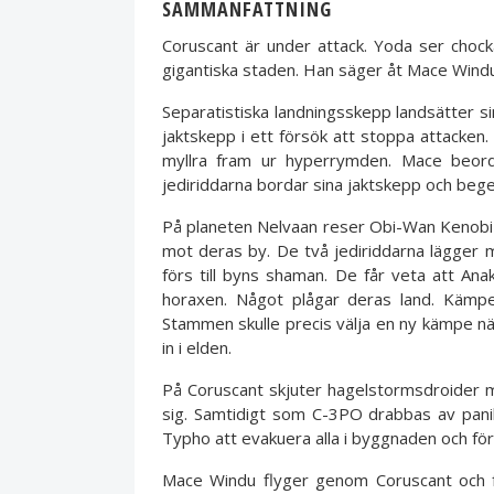
SAMMANFATTNING
Coruscant är under attack. Yoda ser cho
gigantiska staden. Han säger åt Mace Windu
Separatistiska landningsskepp landsätter si
jaktskepp i ett försök att stoppa attacken.
myllra fram ur hyperrymden. Mace beord
jediriddarna bordar sina jaktskepp och beger
På planeten Nelvaan reser Obi-Wan Kenobi
mot deras by. De två jediriddarna lägger mä
förs till byns shaman. De får veta att A
horaxen. Något plågar deras land. Kämpe
Stammen skulle precis välja en ny kämpe nä
in i elden.
På Coruscant skjuter hagelstormsdroider m
sig. Samtidigt som C-3PO drabbas av panik
Typho att evakuera alla i byggnaden och föra
Mace Windu flyger genom Coruscant och för