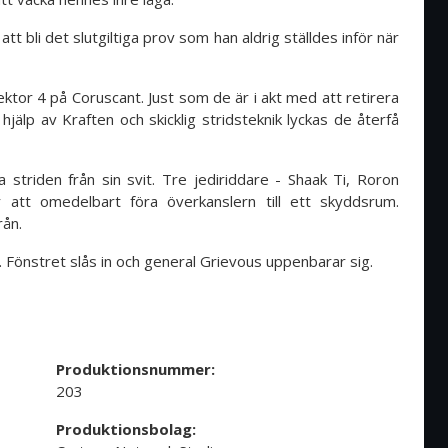
t bli det slutgiltiga prov som han aldrig ställdes inför när
tor 4 på Coruscant. Just som de är i akt med att retirera
lp av Kraften och skicklig stridsteknik lyckas de återfå
striden från sin svit. Tre jediriddare - Shaak Ti, Roron
att omedelbart föra överkanslern till ett skyddsrum.
rån.
 Fönstret slås in och general Grievous uppenbarar sig.
Produktionsnummer:
203
Produktionsbolag: