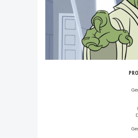
PR
Ge
D
Ge