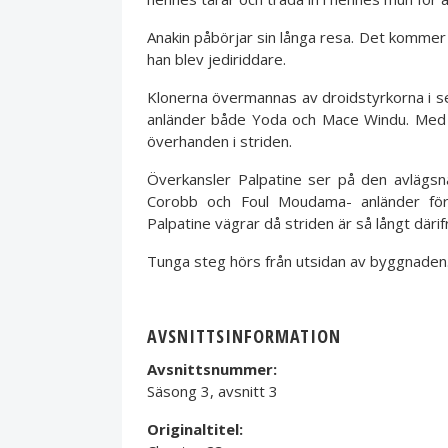
Anakin påbörjar sin långa resa. Det kommer at
han blev jediriddare.
Klonerna övermannas av droidstyrkorna i sek
anländer både Yoda och Mace Windu. Med hjä
överhanden i striden.
Överkansler Palpatine ser på den avlägsna 
Corobb och Foul Moudama- anländer för 
Palpatine vägrar då striden är så långt därif
Tunga steg hörs från utsidan av byggnaden.
AVSNITTSINFORMATION
Avsnittsnummer:
Säsong 3, avsnitt 3
Originaltitel: