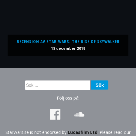
RECENSION AV STAR WARS: THE RISE OF SKYWALKER
18 december 2019
Sök
Sök
...
Följ oss på:
StarWars.se is not endorsed by
Lucasfilm Ltd
. Please read our