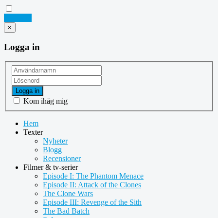
Logga in
×
Logga in
Logga in
Kom ihåg mig
Hem
Texter
Nyheter
Blogg
Recensioner
Filmer & tv-serier
Episode I: The Phantom Menace
Episode II: Attack of the Clones
The Clone Wars
Episode III: Revenge of the Sith
The Bad Batch