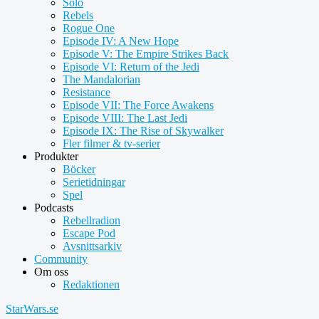
Solo
Rebels
Rogue One
Episode IV: A New Hope
Episode V: The Empire Strikes Back
Episode VI: Return of the Jedi
The Mandalorian
Resistance
Episode VII: The Force Awakens
Episode VIII: The Last Jedi
Episode IX: The Rise of Skywalker
Fler filmer & tv-serier
Produkter
Böcker
Serietidningar
Spel
Podcasts
Rebellradion
Escape Pod
Avsnittsarkiv
Community
Om oss
Redaktionen
StarWars.se