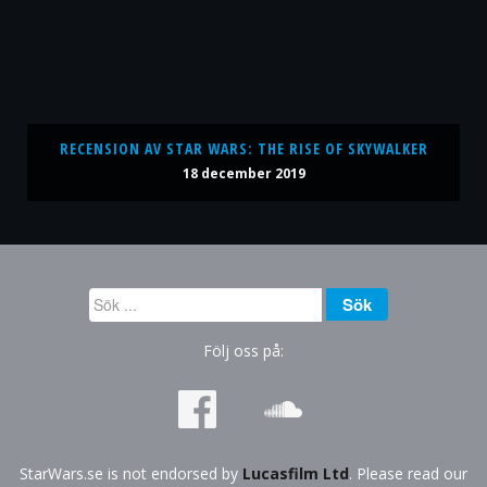
RECENSION AV STAR WARS: THE RISE OF SKYWALKER
18 december 2019
Sök
Sök
...
Följ oss på:
StarWars.se is not endorsed by
Lucasfilm Ltd
. Please read our