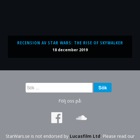
RECENSION AV STAR WARS: THE RISE OF SKYWALKER
18 december 2019
Sök
Sök
...
Följ oss på:
StarWars.se is not endorsed by
Lucasfilm Ltd
. Please read our