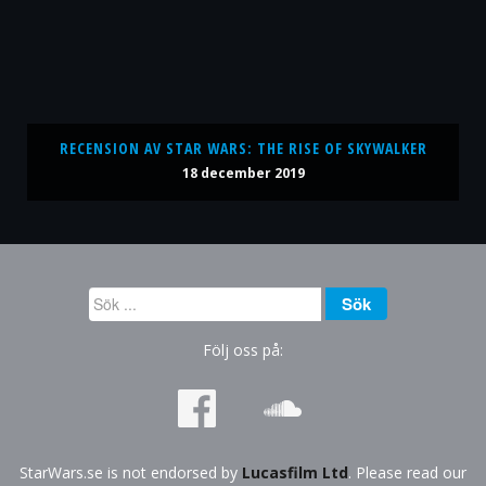
RECENSION AV STAR WARS: THE RISE OF SKYWALKER
18 december 2019
Sök
Sök
...
Följ oss på:
StarWars.se is not endorsed by
Lucasfilm Ltd
. Please read our