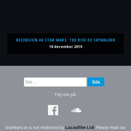
RECENSION AV STAR WARS: THE RISE OF SKYWALKER
18 december 2019
Sök
Sök
...
Följ oss på:
StarWars.se is not endorsed by
Lucasfilm Ltd
. Please read our