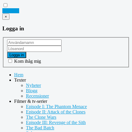
Logga in
×
Logga in
Logga in
Kom ihåg mig
Hem
Texter
Nyheter
Blogg
Recensioner
Filmer & tv-serier
Episode I: The Phantom Menace
Episode II: Attack of the Clones
The Clone Wars
Episode III: Revenge of the Sith
The Bad Batch