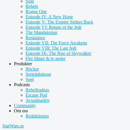
Solo
Rebels
Rogue One
Episode IV: A New Hope
Episode V: The Empire Strikes Back
Episode VI: Return of the Jedi
The Mandalorian
Resistance
Episode VII: The Force Awakens
Episode VIII: The Last Jedi
Episode IX: The Rise of Skywalker
Fler filmer & tv-serier
Produkter
Böcker
Serietidningar
Spel
Podcasts
Rebellradion
Escape Pod
Avsnittsarkiv
Community
Om oss
Redaktionen
StarWars.se