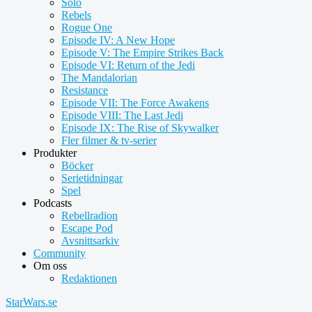
Solo
Rebels
Rogue One
Episode IV: A New Hope
Episode V: The Empire Strikes Back
Episode VI: Return of the Jedi
The Mandalorian
Resistance
Episode VII: The Force Awakens
Episode VIII: The Last Jedi
Episode IX: The Rise of Skywalker
Fler filmer & tv-serier
Produkter
Böcker
Serietidningar
Spel
Podcasts
Rebellradion
Escape Pod
Avsnittsarkiv
Community
Om oss
Redaktionen
StarWars.se