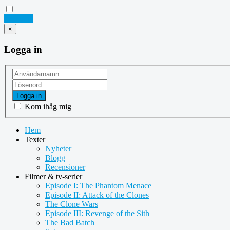
Logga in
×
Logga in
Logga in
Kom ihåg mig
Hem
Texter
Nyheter
Blogg
Recensioner
Filmer & tv-serier
Episode I: The Phantom Menace
Episode II: Attack of the Clones
The Clone Wars
Episode III: Revenge of the Sith
The Bad Batch