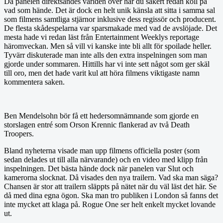
Då panelen direktsändes världen över har du säkert redan koll på
vad som hände. Det är dock en helt unik känsla att sitta i samma sal
som filmens samtliga stjärnor inklusive dess regissör och producent.
De flesta skådespelarna var sparsmakade med vad de avslöjade. Det
mesta hade vi redan läst från Entertainment Weeklys reportage
häromveckan. Men så vill vi kanske inte bli allt för spoilade heller.
Tyvärr diskuterade man inte alls den extra inspelningen som man
gjorde under sommaren. Hittills har vi inte sett något som ger skäl
till oro, men det hade varit kul att höra filmens viktigaste namn
kommentera saken.
Ben Mendelsohn bör få ett hedersomnämnande som gjorde en
storslagen entré som Orson Krennic flankerad av två Death
Troopers.
Bland nyheterna visade man upp filmens officiella poster (som
sedan delades ut till alla närvarande) och en video med klipp från
inspelningen. Det bästa hände dock när panelen var Slut och
kamerorna slocknat. Då visades den nya trailern. Vad ska man säga?
Chansen är stor att trailern släppts på nätet när du väl läst det här. Se
då med dina egna ögon. Ska man tro publiken i London så fanns det
inte mycket att klaga på. Rogue One ser helt enkelt mycket lovande
ut.