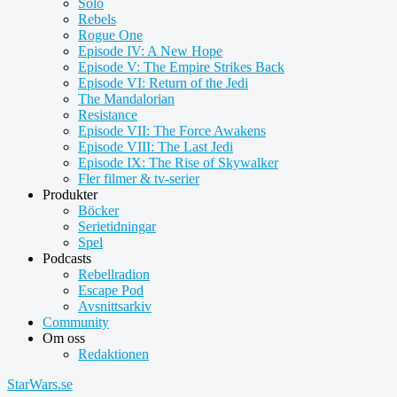
Solo
Rebels
Rogue One
Episode IV: A New Hope
Episode V: The Empire Strikes Back
Episode VI: Return of the Jedi
The Mandalorian
Resistance
Episode VII: The Force Awakens
Episode VIII: The Last Jedi
Episode IX: The Rise of Skywalker
Fler filmer & tv-serier
Produkter
Böcker
Serietidningar
Spel
Podcasts
Rebellradion
Escape Pod
Avsnittsarkiv
Community
Om oss
Redaktionen
StarWars.se