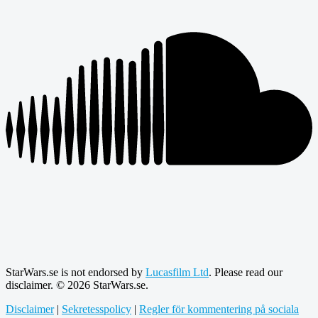
StarWars.se is not endorsed by
Lucasfilm Ltd
. Please read our
disclaimer. © 2026 StarWars.se.
Disclaimer
|
Sekretesspolicy
|
Regler för kommentering på sociala