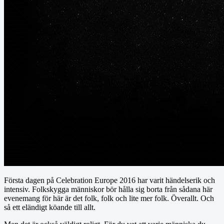
Första dagen på Celebration Europe 2016 har varit händelserik och
intensiv. Folkskygga människor bör hålla sig borta från sådana här
evenemang för här är det folk, folk och lite mer folk. Överallt. Och
så ett eländigt köande till allt.