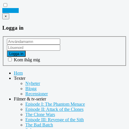
Logga in
×
Logga in
Logga in
Kom ihåg mig
Hem
Texter
Nyheter
Blogg
Recensioner
Filmer & tv-serier
Episode I: The Phantom Menace
Episode II: Attack of the Clones
The Clone Wars
Episode III: Revenge of the Sith
The Bad Batch