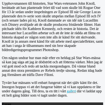
Upphovsmannen till historien, Star Wars-veteranen John Knoll,
berättade att han planterade fröet till vad som skulle bli Rogue One
för 13 år sedan under inspelningen av Episod III när George Lucas
planerade den tv-serie som skulle utspelas mellan Episod III och IV
(och senare lades på is), Knoll dammade av sin idé när Lucasfilm
och Disney avslöjade att de skulle producera fristående filmer. Han
pitchade idén för Kathleen Kennedy, och resten är historia. Det är
intressant hur Lucasfilm arbetar och att de inte är rädda att filma en
historia skapad av någon som inte alls är känd för sitt skrivande.
Knoll är ju annars mest känd för sitt arbete med apecialeffekter, samt
att han i unga år tillsammans med sin bror skapade
bildredigeringsprogrammet Photoshop.
Om någon undrar hur man mår efter en heldag på Star Wars-mässa
så kan jag säga att jag är dödstrött och att fötterna värker. Men jag är
vid gott mod och redo att tackla morgondagen. Då väntar bland
annat den stora premiären av Rebels tredje säsong. Redan idag hade
jag förmånen att träffa Dave Filoni.
Tyvärr har mässans wifi enbart fungerat när det själv känt för det.
Imorgon hoppas vi att det fungerar bättre så vi kan uppdatera er lite
under dagens gång. Till dess, ta en titt i vårt
galleri
där vi laddat upp
ett helt gäng bilder som vi tagit under dagen.
Error