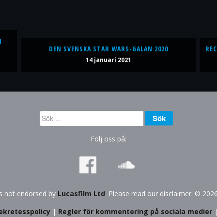
N
DEN SVENSKA STAR WARS-GALAN 2020
REC
14 januari 2021
Sök
Sök
...
Följ oss på:
is not endorsed by
Lucasfilm Ltd
. Please read our disclaimer. © 202
ekretesspolicy
|
Regler för kommentering på sociala medier