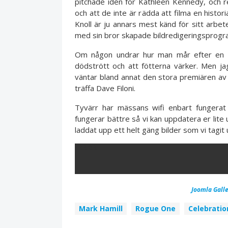
pitchade idén för Kathleen Kennedy, och re
och att de inte är rädda att filma en histor
Knoll är ju annars mest känd för sitt arbet
med sin bror skapade bildredigeringspro
Om någon undrar hur man mår efter en h
dödstrött och att fötterna värker. Men j
väntar bland annat den stora premiären av
träffa Dave Filoni.
Tyvärr har mässans wifi enbart fungerat
fungerar bättre så vi kan uppdatera er lite 
laddat upp ett helt gäng bilder som vi tagi
ERROR
Joomla Galle
Mark Hamill
Rogue One
Celebratio