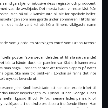
ns samtliga stjärnor inklusive dess regissör och producent.
med vad de avslöjade. Det mesta hade vi redan läst från
. Men så vill vi kanske inte bli allt för spoilade heller.
 inspelningen som man gjorde under sommaren. Hittills har
 men det hade varit kul att höra filmens viktigaste namn
nde som gjorde en storslagen entré som Orson Krennic
ciella poster (som sedan delades ut till alla närvarande)
 Det bästa hände dock när panelen var Slut och kamerorna
ska man säga? Chansen är stor att trailern släppts på nätet
na ögon. Ska man tro publiken i London så fanns det inte
kelt mycket lovande ut.
eranen John Knoll, berättade att han planterade fröet till
edan under inspelningen av Episod III när George Lucas
 mellan Episod III och IV (och senare lades på is), Knoll
 avslöjade att de skulle producera fristående filmer. Han