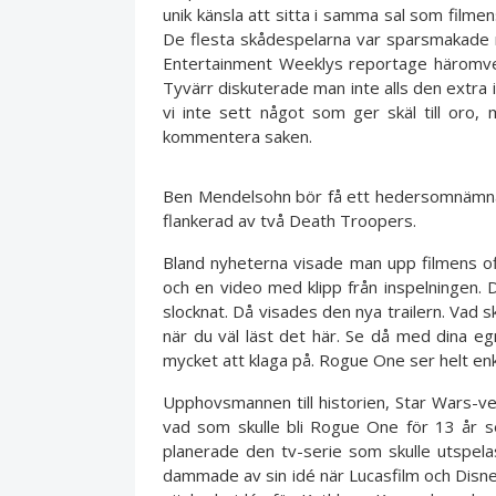
unik känsla att sitta i samma sal som filme
De flesta skådespelarna var sparsmakade 
Entertainment Weeklys reportage häromveckan
Tyvärr diskuterade man inte alls den extra
vi inte sett något som ger skäl till oro,
kommentera saken.
Ben Mendelsohn bör få ett hedersomnämna
flankerad av två Death Troopers.
Bland nyheterna visade man upp filmens offi
och en video med klipp från inspelningen.
slocknat. Då visades den nya trailern. Vad 
när du väl läst det här. Se då med dina eg
mycket att klaga på. Rogue One ser helt en
Upphovsmannen till historien, Star Wars-vet
vad som skulle bli Rogue One för 13 år s
planerade den tv-serie som skulle utspelas
dammade av sin idé när Lucasfilm och Disney