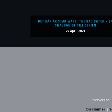
DET HÄR ÄR STAR WARS: THE BAD BATCH – E
SNABBGUIDE TILL SERIEN
27 april 2021
StarWars.se 
Disclaimer
|
S