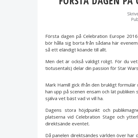
FÖRSTA DAGEN PÅ 
Skriv
Pub
Första dagen på Celebration Europe 2016 h
bör hålla sig borta från sådana här eveneman
så ett eländigt köande till allt.
Men det är också väldigt roligt. För du v
tiotusentals) delar din passion för Star War
Mark Hamill gick ifrån den brukligt formulär m
han upp på scenen ensam och lät publiken själ
själva vet bäst vad vi vill ha.
Dagens stora höjdpunkt och publikmag
platserna vid Celebration Stage och ytte
direktsände eventet.
Då panelen direktsändes världen över har d