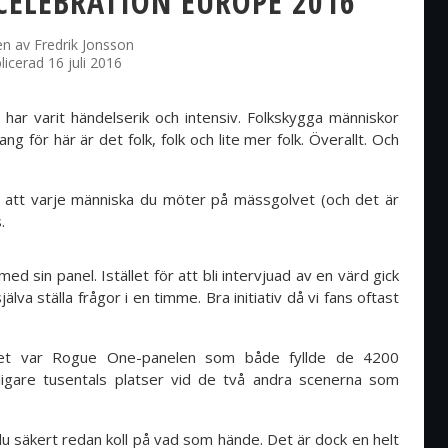
CELEBRATION EUROPE 2016
en av
Fredrik Jonsson
licerad 16 juli 2016
ar varit händelserik och intensiv. Folkskygga människor
g för här är det folk, folk och lite mer folk. Överallt. Och
et att varje människa du möter på mässgolvet (och det är
s.
ed sin panel. Istället för att bli intervjuad av en värd gick
va ställa frågor i en timme. Bra initiativ då vi fans oftast
net var Rogue One-panelen som både fyllde de 4200
rligare tusentals platser vid de två andra scenerna som
u säkert redan koll på vad som hände. Det är dock en helt