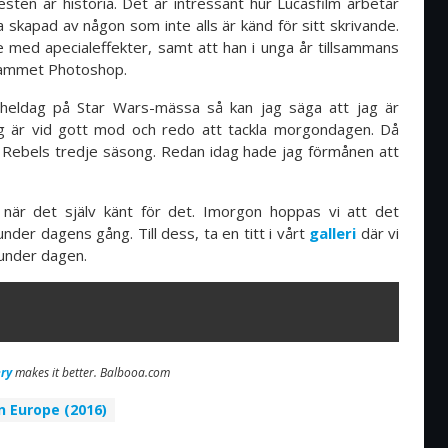
sten är historia. Det är intressant hur Lucasfilm arbetar
ia skapad av någon som inte alls är känd för sitt skrivande.
e med apecialeffekter, samt att han i unga år tillsammans
grammet Photoshop.
eldag på Star Wars-mässa så kan jag säga att jag är
ag är vid gott mod och redo att tackla morgondagen. Då
 Rebels tredje säsong. Redan idag hade jag förmånen att
 när det själv känt för det. Imorgon hoppas vi att det
under dagens gång. Till dess, ta en titt i vårt
galleri
där vi
t under dagen.
ry
makes it better. Balbooa.com
n Europe (2016)